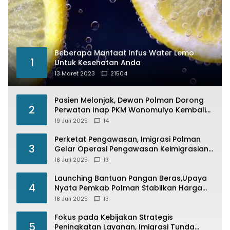
Beberapa Manfaat Infus Water Lemo
1
Untuk Kesehatan Anda
13 Maret 2023
21504
Pasien Melonjak, Dewan Polman Dorong
2
Perwatan Inap PKM Wonomulyo Kembali
di Fungsikan
19 Juli 2025
14
Perketat Pengawasan, Imigrasi Polman
3
Gelar Operasi Pengawasan Keimigrasian
“Wirawaspada” Serentak disemua Daerah
18 Juli 2025
13
di Indonesia
Launching Bantuan Pangan Beras,Upaya
4
Nyata Pemkab Polman Stabilkan Harga
Beras
18 Juli 2025
13
Fokus pada Kebijakan Strategis
5
Peningkatan Layanan, Imigrasi Tunda