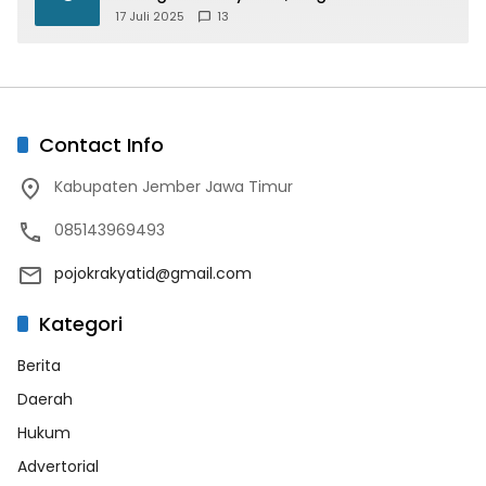
Paspor Desain Merah Putih
17 Juli 2025
13
Contact Info
Kabupaten Jember Jawa Timur
085143969493
pojokrakyatid@gmail.com
Kategori
Berita
Daerah
Hukum
Advertorial