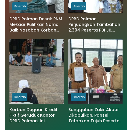
Daerah
Daerah
DPRD Polman Desak PNM
DPRD Polman
Mekaar Pulihkan Nama
Perjuangkan Tambahan
Baik Nasabah Korban
2.304 Peserta PBI JK,
Dugaan Pinjaman Fiktif
APBD Dihemat Hingga Rp.
1 M
Daerah
Daerah
Korban Dugaan Kredit
Sanggahan Zakir Akbar
Fiktif Geruduk Kantor
Dikabulkan, Pansel
DPRD Polman, Ini
Tetapkan Tujuh Peserta
Tuntutannya
Sebagai Calon Dirut
PDAM Wai Tipalayo