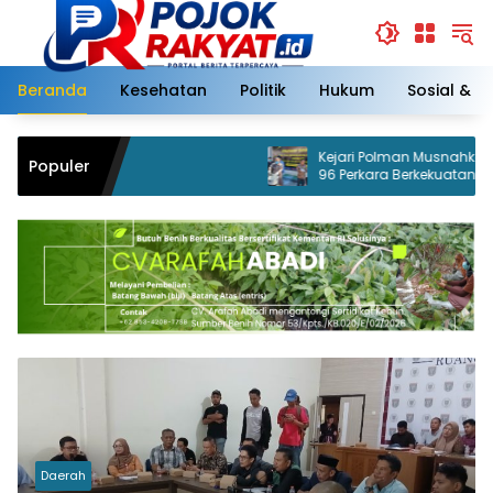
Langsung
ke
konten
Beranda
Kesehatan
Politik
Hukum
Sosial & 
Kejari Polman Musnahkan Barang Bukti
Populer
96 Perkara Berkekuatan Hukum Tetap
Daerah