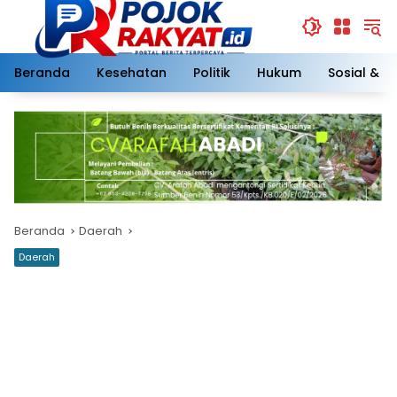
Langsung
ke
konten
Beranda
Kesehatan
Politik
Hukum
Sosial & 
Beranda
Daerah
Daerah