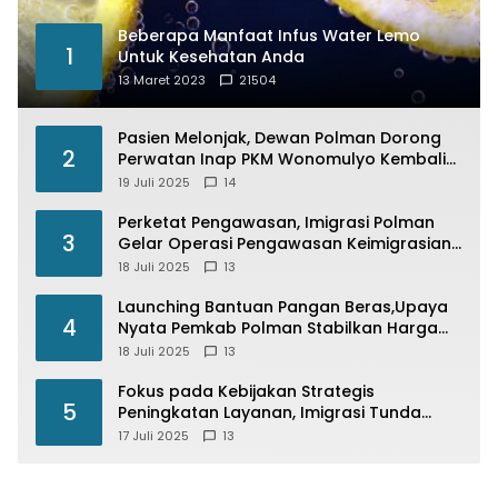
Beberapa Manfaat Infus Water Lemo
1
Untuk Kesehatan Anda
13 Maret 2023
21504
Pasien Melonjak, Dewan Polman Dorong
2
Perwatan Inap PKM Wonomulyo Kembali
di Fungsikan
19 Juli 2025
14
Perketat Pengawasan, Imigrasi Polman
3
Gelar Operasi Pengawasan Keimigrasian
“Wirawaspada” Serentak disemua Daerah
18 Juli 2025
13
di Indonesia
Launching Bantuan Pangan Beras,Upaya
4
Nyata Pemkab Polman Stabilkan Harga
Beras
18 Juli 2025
13
Fokus pada Kebijakan Strategis
5
Peningkatan Layanan, Imigrasi Tunda
Paspor Desain Merah Putih
17 Juli 2025
13