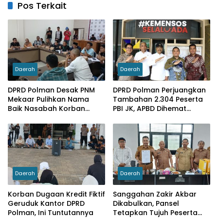
Pos Terkait
Daerah
Daerah
DPRD Polman Desak PNM
DPRD Polman Perjuangkan
Mekaar Pulihkan Nama
Tambahan 2.304 Peserta
Baik Nasabah Korban
PBI JK, APBD Dihemat
Dugaan Pinjaman Fiktif
Hingga Rp. 1 M
Daerah
Daerah
Korban Dugaan Kredit Fiktif
Sanggahan Zakir Akbar
Geruduk Kantor DPRD
Dikabulkan, Pansel
Polman, Ini Tuntutannya
Tetapkan Tujuh Peserta