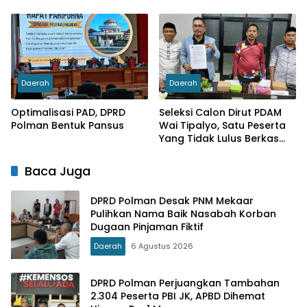
Sebagai Calon Dirut PDAM
Wai Tipalayo
Daerah
Daerah
Optimalisasi PAD, DPRD
Seleksi Calon Dirut PDAM
Polman Bentuk Pansus
Wai Tipalyo, Satu Peserta
Yang Tidak Lulus Berkas
Diberi Waktu Menyanggah
Baca Juga
DPRD Polman Desak PNM Mekaar
Pulihkan Nama Baik Nasabah Korban
Dugaan Pinjaman Fiktif
Daerah
6 Agustus 2026
DPRD Polman Perjuangkan Tambahan
2.304 Peserta PBI JK, APBD Dihemat