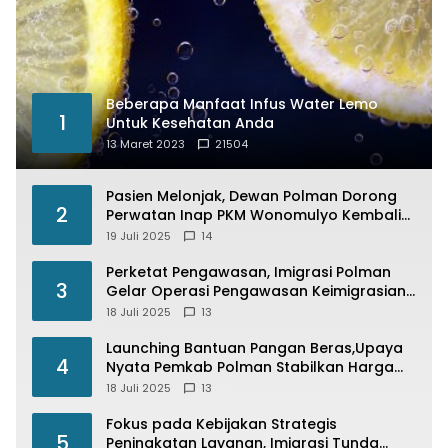
Beberapa Manfaat Infus Water Lemo
1
Untuk Kesehatan Anda
13 Maret 2023
21504
Pasien Melonjak, Dewan Polman Dorong
2
Perwatan Inap PKM Wonomulyo Kembali
di Fungsikan
19 Juli 2025
14
Perketat Pengawasan, Imigrasi Polman
3
Gelar Operasi Pengawasan Keimigrasian
“Wirawaspada” Serentak disemua Daerah
18 Juli 2025
13
di Indonesia
Launching Bantuan Pangan Beras,Upaya
4
Nyata Pemkab Polman Stabilkan Harga
Beras
18 Juli 2025
13
Fokus pada Kebijakan Strategis
5
Peningkatan Layanan, Imigrasi Tunda