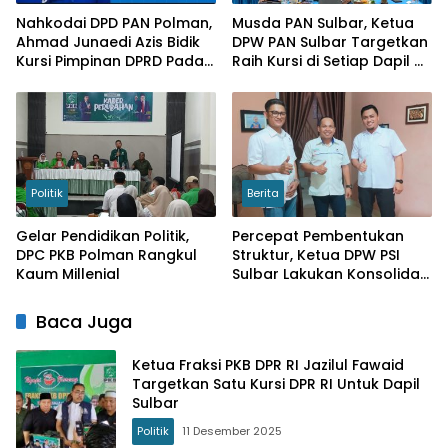
Nahkodai DPD PAN Polman,
Musda PAN Sulbar, Ketua
Ahmad Junaedi Azis Bidik
DPW PAN Sulbar Targetkan
Kursi Pimpinan DPRD Pada
Raih Kursi di Setiap Dapil di
Pileg 2029
Kabupaten
Politik
Berita
Gelar Pendidikan Politik,
Percepat Pembentukan
DPC PKB Polman Rangkul
Struktur, Ketua DPW PSI
Kaum Millenial
Sulbar Lakukan Konsolidasi
di Polman
Baca Juga
Ketua Fraksi PKB DPR RI Jazilul Fawaid
Targetkan Satu Kursi DPR RI Untuk Dapil
Sulbar
Politik
11 Desember 2025