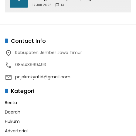
Paspor Desain Merah Putih
17 Juli 2025
13
Contact Info
Kabupaten Jember Jawa Timur
085143969493
pojokrakyatid@gmail.com
Kategori
Berita
Daerah
Hukum
Advertorial