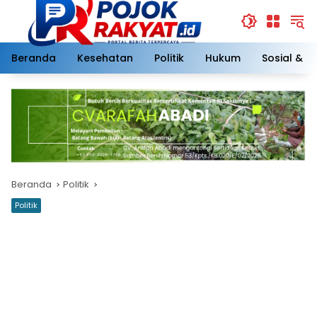
Langsung
ke
konten
Beranda
Kesehatan
Politik
Hukum
Sosial & 
Beranda
Politik
Politik