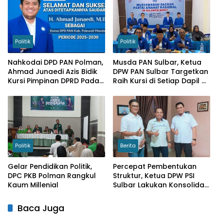
Politik
Politik
Nahkodai DPD PAN Polman,
Musda PAN Sulbar, Ketua
Ahmad Junaedi Azis Bidik
DPW PAN Sulbar Targetkan
Kursi Pimpinan DPRD Pada
Raih Kursi di Setiap Dapil di
Pileg 2029
Kabupaten
Politik
Berita
Gelar Pendidikan Politik,
Percepat Pembentukan
DPC PKB Polman Rangkul
Struktur, Ketua DPW PSI
Kaum Millenial
Sulbar Lakukan Konsolidasi
di Polman
Baca Juga