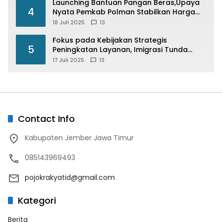
Launching Bantuan Pangan Beras,Upaya
4
Nyata Pemkab Polman Stabilkan Harga
Beras
18 Juli 2025
13
Fokus pada Kebijakan Strategis
5
Peningkatan Layanan, Imigrasi Tunda
Paspor Desain Merah Putih
17 Juli 2025
13
Contact Info
Kabupaten Jember Jawa Timur
085143969493
pojokrakyatid@gmail.com
Kategori
Berita