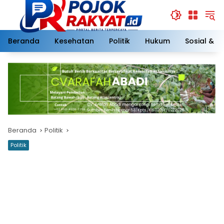
Langsung
ke
konten
Beranda
Kesehatan
Politik
Hukum
Sosial & 
Beranda
Politik
Politik