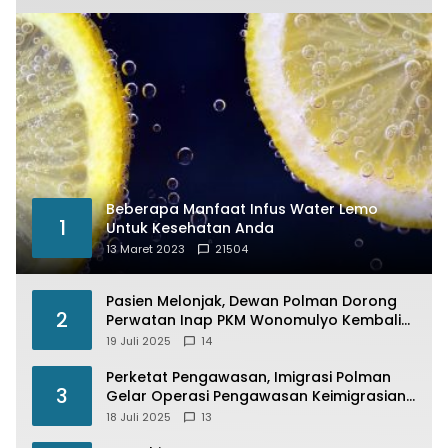
Beberapa Manfaat Infus Water Lemo
1
Untuk Kesehatan Anda
13 Maret 2023
21504
Pasien Melonjak, Dewan Polman Dorong
2
Perwatan Inap PKM Wonomulyo Kembali
di Fungsikan
19 Juli 2025
14
Perketat Pengawasan, Imigrasi Polman
3
Gelar Operasi Pengawasan Keimigrasian
“Wirawaspada” Serentak disemua Daerah
18 Juli 2025
13
di Indonesia