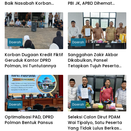
Baik Nasabah Korban
PBI JK, APBD Dihemat
Dugaan Pinjaman Fiktif
Hingga Rp. 1 M
Daerah
Daerah
Korban Dugaan Kredit Fiktif
Sanggahan Zakir Akbar
Geruduk Kantor DPRD
Dikabulkan, Pansel
Polman, Ini Tuntutannya
Tetapkan Tujuh Peserta
Sebagai Calon Dirut PDAM
Wai Tipalayo
Daerah
Daerah
Optimalisasi PAD, DPRD
Seleksi Calon Dirut PDAM
Polman Bentuk Pansus
Wai Tipalyo, Satu Peserta
Yang Tidak Lulus Berkas