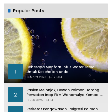
Popular Posts
Beberapa Manfaat Infus Water Lemo
1
Untuk Kesehatan Anda
13 Maret 2023
21504
Pasien Melonjak, Dewan Polman Dorong
2
Perwatan Inap PKM Wonomulyo Kembali
di Fungsikan
19 Juli 2025
14
Perketat Pengawasan, Imigrasi Polman