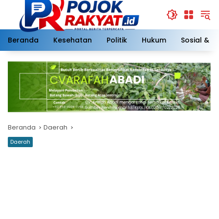
Langsung
ke
konten
Beranda
Kesehatan
Politik
Hukum
Sosial & 
Beranda
Daerah
Daerah