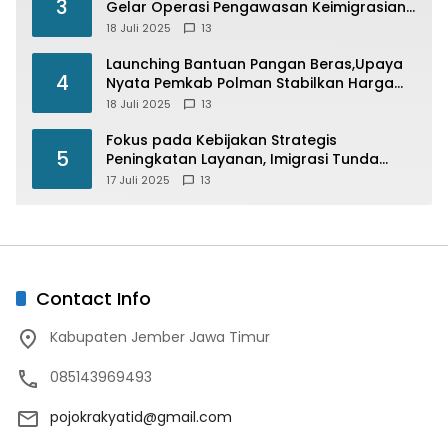
3
Gelar Operasi Pengawasan Keimigrasian
“Wirawaspada” Serentak disemua Daerah
18 Juli 2025
13
di Indonesia
Launching Bantuan Pangan Beras,Upaya
4
Nyata Pemkab Polman Stabilkan Harga
Beras
18 Juli 2025
13
Fokus pada Kebijakan Strategis
5
Peningkatan Layanan, Imigrasi Tunda
Paspor Desain Merah Putih
17 Juli 2025
13
Contact Info
Kabupaten Jember Jawa Timur
085143969493
pojokrakyatid@gmail.com