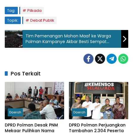
Tag:
Pilkada
Topik:
Debat Publik
Tim Pemenangan Mohon Maaf ke Warga
Polman Kampanye Akbar Besti Sempat
Macetkan Jalan
Pos Terkait
Daerah
Daerah
DPRD Polman Desak PNM
DPRD Polman Perjuangkan
Mekaar Pulihkan Nama
Tambahan 2.304 Peserta