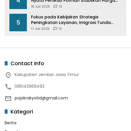
4
Nyata Pemkab Polman Stabilkan Harga
Beras
18 Juli 2025
13
Fokus pada Kebijakan Strategis
5
Peningkatan Layanan, Imigrasi Tunda
Paspor Desain Merah Putih
17 Juli 2025
13
Contact Info
Kabupaten Jember Jawa Timur
085143969493
pojokrakyatid@gmail.com
Kategori
Berita