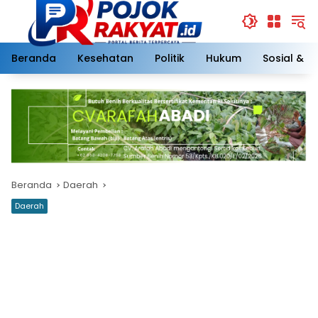
Langsung
ke
konten
Beranda
Kesehatan
Politik
Hukum
Sosial & 
Beranda
Daerah
Daerah