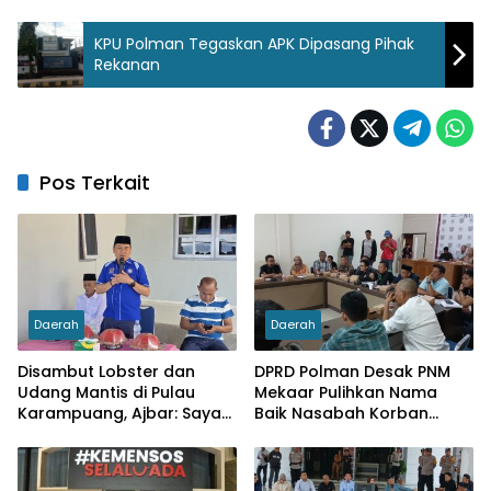
KPU Polman Tegaskan APK Dipasang Pihak
Rekanan
Pos Terkait
Daerah
Daerah
Disambut Lobster dan
DPRD Polman Desak PNM
Udang Mantis di Pulau
Mekaar Pulihkan Nama
Karampuang, Ajbar: Saya
Baik Nasabah Korban
Datang Bukan karena
Dugaan Pinjaman Fiktif
Pemilu, tapi Menunaikan
Tanggung Jawab Moral