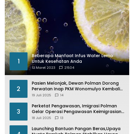
Beberapa Manfaat Infus Water Lemo
1
Untuk Kesehatan Anda
13 Maret 2023
21504
Pasien Melonjak, Dewan Polman Dorong
2
Perwatan Inap PKM Wonomulyo Kembali
di Fungsikan
19 Juli 2025
14
Perketat Pengawasan, Imigrasi Polman
3
Gelar Operasi Pengawasan Keimigrasian
“Wirawaspada” Serentak disemua Daerah
18 Juli 2025
13
di Indonesia
Launching Bantuan Pangan Beras,Upaya