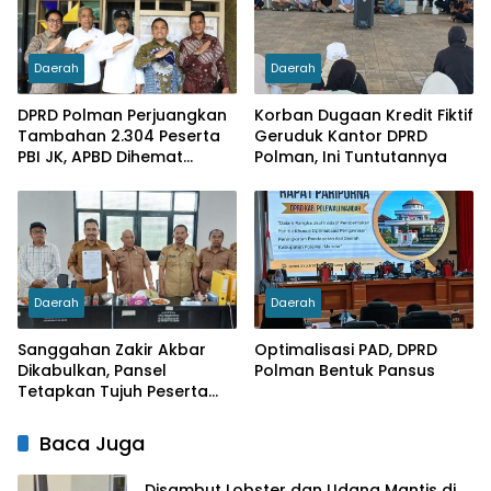
Daerah
Daerah
DPRD Polman Perjuangkan
Korban Dugaan Kredit Fiktif
Tambahan 2.304 Peserta
Geruduk Kantor DPRD
PBI JK, APBD Dihemat
Polman, Ini Tuntutannya
Hingga Rp. 1 M
Daerah
Daerah
Sanggahan Zakir Akbar
Optimalisasi PAD, DPRD
Dikabulkan, Pansel
Polman Bentuk Pansus
Tetapkan Tujuh Peserta
Sebagai Calon Dirut PDAM
Wai Tipalayo
Baca Juga
Disambut Lobster dan Udang Mantis di