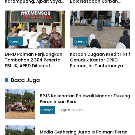
Karampuang, Ajbar: Saya
Baik Nasabah Korban
Datang Bukan karena
Dugaan Pinjaman Fiktif
Pemilu, tapi Menunaikan
Tanggung Jawab Moral
Daerah
Daerah
DPRD Polman Perjuangkan
Korban Dugaan Kredit Fiktif
Tambahan 2.304 Peserta
Geruduk Kantor DPRD
PBI JK, APBD Dihemat
Polman, Ini Tuntutannya
Hingga Rp. 1 M
Baca Juga
BPJS Kesehatan Polewali Mandar Dukung
Peran Insan Pers
Daerah
8 Agustus 2026
Media Gathering Jurnalis Polman: Peran