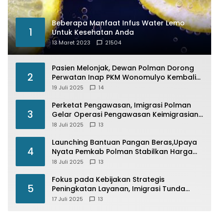
Beberapa Manfaat Infus Water Lemo
1
Untuk Kesehatan Anda
13 Maret 2023
21504
Pasien Melonjak, Dewan Polman Dorong
2
Perwatan Inap PKM Wonomulyo Kembali
di Fungsikan
19 Juli 2025
14
Perketat Pengawasan, Imigrasi Polman
3
Gelar Operasi Pengawasan Keimigrasian
“Wirawaspada” Serentak disemua Daerah
18 Juli 2025
13
di Indonesia
Launching Bantuan Pangan Beras,Upaya
4
Nyata Pemkab Polman Stabilkan Harga
Beras
18 Juli 2025
13
Fokus pada Kebijakan Strategis
5
Peningkatan Layanan, Imigrasi Tunda
Paspor Desain Merah Putih
17 Juli 2025
13