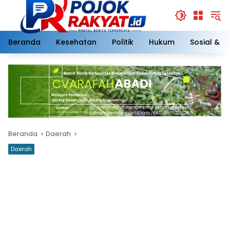
Langsung
ke
konten
Beranda
Kesehatan
Politik
Hukum
Sosial & 
Beranda
Daerah
Daerah