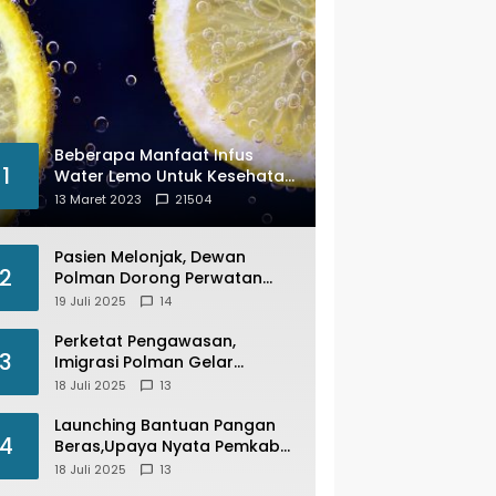
Beberapa Manfaat Infus
1
Water Lemo Untuk Kesehatan
Anda
13 Maret 2023
21504
Pasien Melonjak, Dewan
2
Polman Dorong Perwatan
Inap PKM Wonomulyo
19 Juli 2025
14
Kembali di Fungsikan
Perketat Pengawasan,
3
Imigrasi Polman Gelar
Operasi Pengawasan
18 Juli 2025
13
Keimigrasian “Wirawaspada”
Serentak disemua Daerah di
Launching Bantuan Pangan
4
Indonesia
Beras,Upaya Nyata Pemkab
Polman Stabilkan Harga
18 Juli 2025
13
Beras