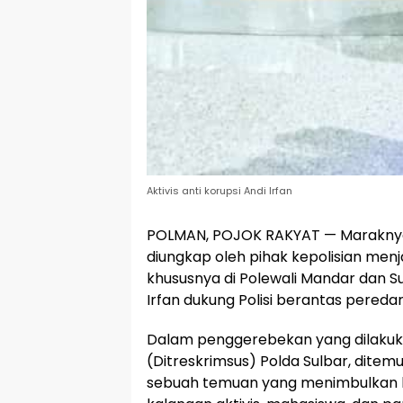
Aktivis anti korupsi Andi Irfan
POLMAN, POJOK RAKYAT — Maraknya p
diungkap oleh pihak kepolisian menj
khususnya di Polewali Mandar dan Su
Irfan dukung Polisi berantas peredara
Dalam penggerebekan yang dilakuka
(Ditreskrimsus) Polda Sulbar, ditemu
sebuah temuan yang menimbulkan ke