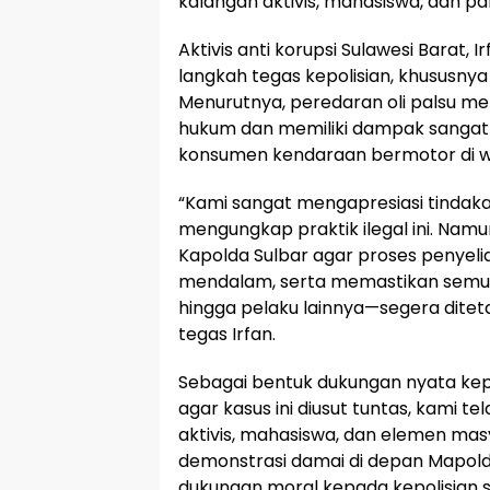
kalangan aktivis, mahasiswa, dan pa
Aktivis anti korupsi Sulawesi Barat
langkah tegas kepolisian, khususnya
Menurutnya, peredaran oli palsu me
hukum dan memiliki dampak sangat
konsumen kendaraan bermotor di wi
“Kami sangat mengapresiasi tindaka
mengungkap praktik ilegal ini. Na
Kapolda Sulbar agar proses penyeli
mendalam, serta memastikan semua 
hingga pelaku lainnya—segera ditet
tegas Irfan.
Sebagai bentuk dukungan nyata kepa
agar kasus ini diusut tuntas, kami 
aktivis, mahasiswa, dan elemen mas
demonstrasi damai di depan Mapolda
dukungan moral kepada kepolisian 