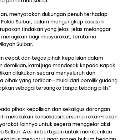
ra pemerhati sosial.
, Irfan, menyatakan dukungan penuh terhadap
 Polda Sulbar, dalam mengungkap kasus ini.
rupakan tindakan yang jelas-jelas melanggar
 merugikan bagi masyarakat, terutama
layah Sulbar.
n cepat dan tegas pihak kepolisian dalam
mun demikian, kami juga mendesak kepada Bapak
dikan dilakukan secara menyeluruh dan
pihak yang terlibat—mulai dari pemilik gudang
apkan sebagai tersangka tanpa tebang pilih,”
da pihak kepolisian dan sekaligus dorongan
telah melakukan konsolidasi bersama rekan-rekan
yarakat lainnya untuk segera menggelar aksi
 Sulbar. Aksi ini bertujuan untuk memberikan
sekaligus menuntut agar proses hukum berjalan