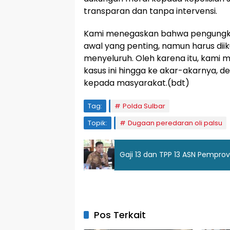
transparan dan tanpa intervensi.
Kami menegaskan bahwa pengungkapan
awal yang penting, namun harus dii
menyeluruh. Oleh karena itu, kami
kasus ini hingga ke akar-akarnya, 
kepada masyarakat.(bdt)
Tag:
Polda Sulbar
Topik:
Dugaan peredaran oli palsu
Gaji 13 dan TPP 13 ASN Pemprov
Pos Terkait