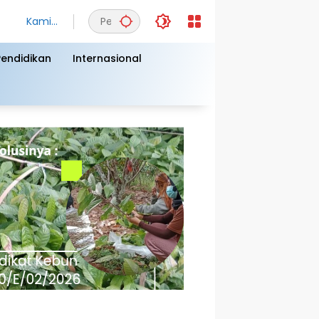
Kamis,
6
Agust
Pendidikan
Internasional
us
2026