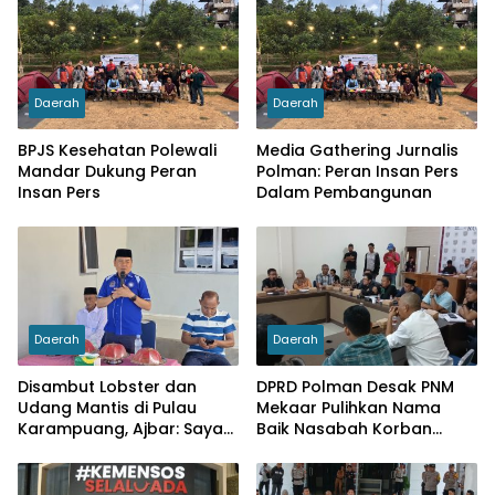
Daerah
Daerah
BPJS Kesehatan Polewali
Media Gathering Jurnalis
Mandar Dukung Peran
Polman: Peran Insan Pers
Insan Pers
Dalam Pembangunan
Daerah
Daerah
Disambut Lobster dan
DPRD Polman Desak PNM
Udang Mantis di Pulau
Mekaar Pulihkan Nama
Karampuang, Ajbar: Saya
Baik Nasabah Korban
Datang Bukan karena
Dugaan Pinjaman Fiktif
Pemilu, tapi Menunaikan
Tanggung Jawab Moral