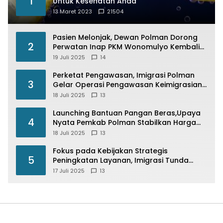
1
Untuk Kesehatan Anda
13 Maret 2023
21504
Pasien Melonjak, Dewan Polman Dorong
2
Perwatan Inap PKM Wonomulyo Kembali
di Fungsikan
19 Juli 2025
14
Perketat Pengawasan, Imigrasi Polman
3
Gelar Operasi Pengawasan Keimigrasian
“Wirawaspada” Serentak disemua Daerah
18 Juli 2025
13
di Indonesia
Launching Bantuan Pangan Beras,Upaya
4
Nyata Pemkab Polman Stabilkan Harga
Beras
18 Juli 2025
13
Fokus pada Kebijakan Strategis
5
Peningkatan Layanan, Imigrasi Tunda
Paspor Desain Merah Putih
17 Juli 2025
13