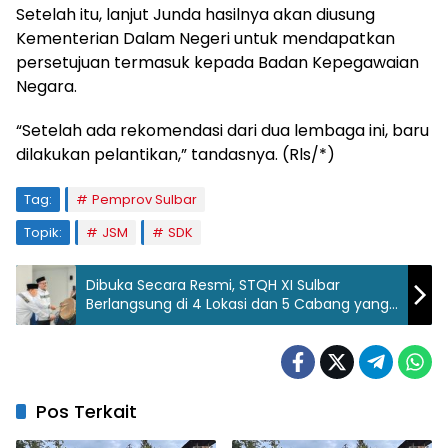
Setelah itu, lanjut Junda hasilnya akan diusung
Kementerian Dalam Negeri untuk mendapatkan
persetujuan termasuk kepada Badan Kepegawaian
Negara.
“Setelah ada rekomendasi dari dua lembaga ini, baru
dilakukan pelantikan,” tandasnya. (Rls/*)
Tag:
Pemprov Sulbar
Topik:
JSM
SDK
Dibuka Secara Resmi, STQH XI Sulbar
Berlangsung di 4 Lokasi dan 5 Cabang yang
Dilombakan
Pos Terkait