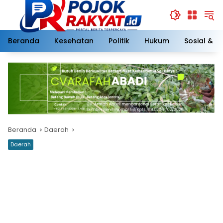
Langsung
ke
konten
Beranda
Kesehatan
Politik
Hukum
Sosial & 
Beranda
Daerah
Daerah