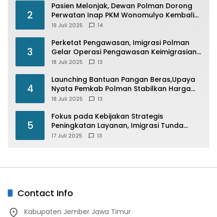
Pasien Melonjak, Dewan Polman Dorong
2
Perwatan Inap PKM Wonomulyo Kembali
di Fungsikan
19 Juli 2025
14
Perketat Pengawasan, Imigrasi Polman
3
Gelar Operasi Pengawasan Keimigrasian
“Wirawaspada” Serentak disemua Daerah
18 Juli 2025
13
di Indonesia
Launching Bantuan Pangan Beras,Upaya
4
Nyata Pemkab Polman Stabilkan Harga
Beras
18 Juli 2025
13
Fokus pada Kebijakan Strategis
5
Peningkatan Layanan, Imigrasi Tunda
Paspor Desain Merah Putih
17 Juli 2025
13
Contact Info
Kabupaten Jember Jawa Timur