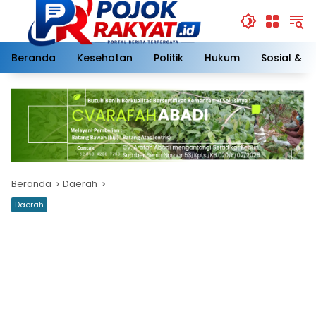
Langsung
ke
konten
Beranda
Kesehatan
Politik
Hukum
Sosial & 
Beranda
Daerah
Daerah