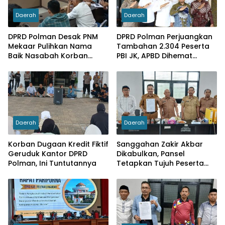
Daerah
Daerah
DPRD Polman Desak PNM
DPRD Polman Perjuangkan
Mekaar Pulihkan Nama
Tambahan 2.304 Peserta
Baik Nasabah Korban
PBI JK, APBD Dihemat
Dugaan Pinjaman Fiktif
Hingga Rp. 1 M
Daerah
Daerah
Korban Dugaan Kredit Fiktif
Sanggahan Zakir Akbar
Geruduk Kantor DPRD
Dikabulkan, Pansel
Polman, Ini Tuntutannya
Tetapkan Tujuh Peserta
Sebagai Calon Dirut PDAM
Wai Tipalayo