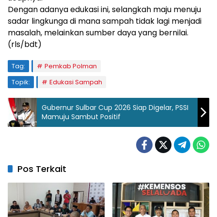
Dengan adanya edukasi ini, selangkah maju menuju
sadar lingkunga di mana sampah tidak lagi menjadi
masalah, melainkan sumber daya yang bernilai.
(rls/bdt)
Tag:
Pemkab Polman
Topik:
Edukasi Sampah
Gubernur Sulbar Cup 2026 Siap Digelar, PSSI
Mamuju Sambut Positif
Pos Terkait