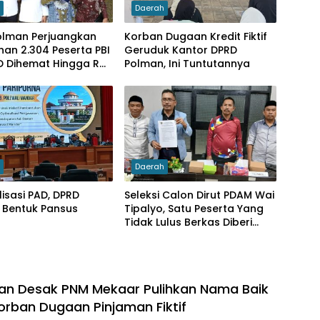
h
Daerah
olman Perjuangkan
Korban Dugaan Kredit Fiktif
an 2.304 Peserta PBI
Geruduk Kantor DPRD
D Dihemat Hingga Rp.
Polman, Ini Tuntutannya
h
Daerah
isasi PAD, DPRD
Seleksi Calon Dirut PDAM Wai
 Bentuk Pansus
Tipalyo, Satu Peserta Yang
Tidak Lulus Berkas Diberi
Waktu Menyanggah
an Desak PNM Mekaar Pulihkan Nama Baik
rban Dugaan Pinjaman Fiktif