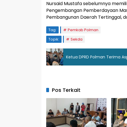
Nursaid Mustafa sebelumnya memilik
Pengembangan Pemberdayaan Masya
Pembangunan Daerah Tertinggal, da
Tag:
Pemkab Polman
Topik:
Sekda
Ketua DPRD Polman Terima Asp
Pos Terkait