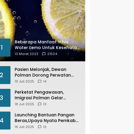
Beberapa Manfaat Infus
1
Water Lemo Untuk Kesehatan
Anda
13 Maret 2023
21504
Pasien Melonjak, Dewan
2
Polman Dorong Perwatan
Inap PKM Wonomulyo
19 Juli 2025
14
Kembali di Fungsikan
Perketat Pengawasan,
3
Imigrasi Polman Gelar
Operasi Pengawasan
18 Juli 2025
13
Keimigrasian “Wirawaspada”
Serentak disemua Daerah di
Launching Bantuan Pangan
4
Indonesia
Beras,Upaya Nyata Pemkab
Polman Stabilkan Harga
18 Juli 2025
13
Beras