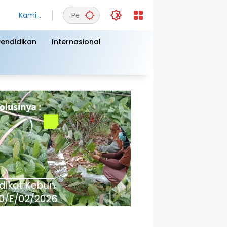
Kamis,
6
Agust
Pendidikan
Internasional
us
2026