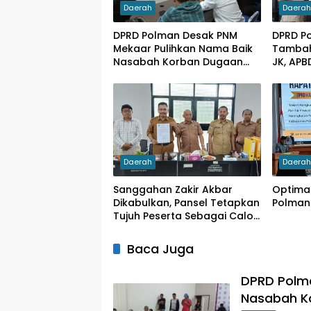
Daerah
Daera
DPRD Polman Desak PNM
DPRD P
Mekaar Pulihkan Nama Baik
Tambah
Nasabah Korban Dugaan
JK, APB
Pinjaman Fiktif
1 M
Daerah
Daera
Sanggahan Zakir Akbar
Optimal
Dikabulkan, Pansel Tetapkan
Polman
Tujuh Peserta Sebagai Calon
Dirut PDAM Wai Tipalayo
Baca Juga
DPRD Polm
Nasabah Ko