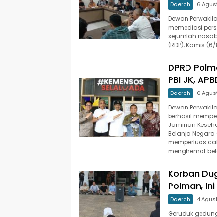
Daerah
6 Agus
Dewan Perwakila
memediasi pers
sejumlah nasab
(RDP), Kamis (6/
DPRD Polm
PBI JK, AP
Daerah
6 Agus
Dewan Perwakila
berhasil mempe
Jaminan Keseha
Belanja Negara 
memperluas cak
menghemat belan
Korban Dug
Polman, In
Daerah
4 Agus
Geruduk gedung 