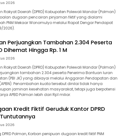
tus 2026
n Rakyat Daerah (DPRD) Kabupaten Polewali Mandar (Polman)
oalan dugaan pencairan pinjaman fiktif yang dialami
ah PNM Mekaar Wonomulyo melalui Rapat Dengar Pendapat
8/2026).
an Perjuangkan Tambahan 2.304 Peserta
BD Dihemat Hingga Rp. 1 M
tus 2026
n Rakyat Daerah (DPRD) Kabupaten Polewali Mandar (Polman)
rjuangkan tambahan 2.304 peserta Penerima Bantuan Iuran
tan (PBI JK) yang dibiayai melalui Anggaran Pendapatan dan
(APBN). Penambahan kuota tersebut dinilai tidak hanya
upan jaminan kesehatan masyarakat, tetapi juga berpotensi
ja APBD Polman lebih dari Rp1 miliar.
aan Kredit Fiktif Geruduk Kantor DPRD
i Tuntutannya
tus 2026
DPRD Polman, Korban penipuan dugaan kredit fiktif PNM