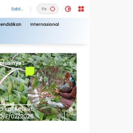
Sabtu,
8
Agust
Pendidikan
Internasional
us
2026