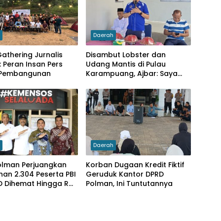
h
Daerah
athering Jurnalis
Disambut Lobster dan
 Peran Insan Pers
Udang Mantis di Pulau
 Pembangunan
Karampuang, Ajbar: Saya
Datang Bukan karena
Pemilu, tapi Menunaikan
Tanggung Jawab Moral
h
Daerah
olman Perjuangkan
Korban Dugaan Kredit Fiktif
an 2.304 Peserta PBI
Geruduk Kantor DPRD
D Dihemat Hingga Rp.
Polman, Ini Tuntutannya