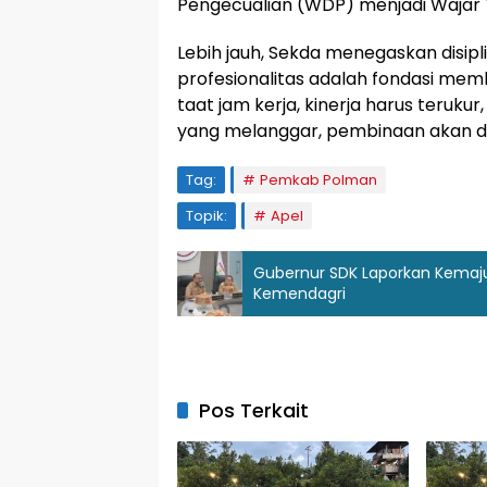
Pengecualian (WDP) menjadi Wajar
Lebih jauh, Sekda menegaskan disipli
profesionalitas adalah fondasi mem
taat jam kerja, kinerja harus teruku
yang melanggar, pembinaan akan di
Tag:
Pemkab Polman
Topik:
Apel
Gubernur SDK Laporkan Kemaju
Kemendagri
Pos Terkait