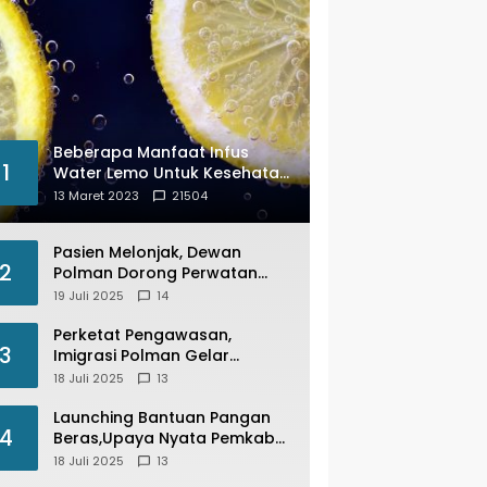
Beberapa Manfaat Infus
1
Water Lemo Untuk Kesehatan
Anda
13 Maret 2023
21504
Pasien Melonjak, Dewan
2
Polman Dorong Perwatan
Inap PKM Wonomulyo
19 Juli 2025
14
Kembali di Fungsikan
Perketat Pengawasan,
3
Imigrasi Polman Gelar
Operasi Pengawasan
18 Juli 2025
13
Keimigrasian “Wirawaspada”
Serentak disemua Daerah di
Launching Bantuan Pangan
4
Indonesia
Beras,Upaya Nyata Pemkab
Polman Stabilkan Harga
18 Juli 2025
13
Beras