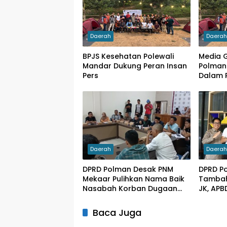
Daerah
Daera
BPJS Kesehatan Polewali
Media G
Mandar Dukung Peran Insan
Polman:
Pers
Dalam
Daerah
Daera
DPRD Polman Desak PNM
DPRD P
Mekaar Pulihkan Nama Baik
Tambah
Nasabah Korban Dugaan
JK, APB
Pinjaman Fiktif
1 M
Baca Juga