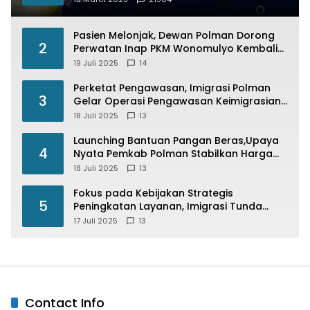
Pasien Melonjak, Dewan Polman Dorong
2
Perwatan Inap PKM Wonomulyo Kembali
di Fungsikan
19 Juli 2025
14
Perketat Pengawasan, Imigrasi Polman
3
Gelar Operasi Pengawasan Keimigrasian
“Wirawaspada” Serentak disemua Daerah
18 Juli 2025
13
di Indonesia
Launching Bantuan Pangan Beras,Upaya
4
Nyata Pemkab Polman Stabilkan Harga
Beras
18 Juli 2025
13
Fokus pada Kebijakan Strategis
5
Peningkatan Layanan, Imigrasi Tunda
Paspor Desain Merah Putih
17 Juli 2025
13
Contact Info