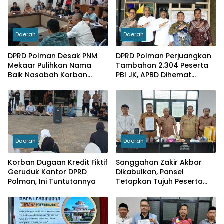
Daerah
Daerah
DPRD Polman Desak PNM
DPRD Polman Perjuangkan
Mekaar Pulihkan Nama
Tambahan 2.304 Peserta
Baik Nasabah Korban
PBI JK, APBD Dihemat
Dugaan Pinjaman Fiktif
Hingga Rp. 1 M
Daerah
Daerah
Korban Dugaan Kredit Fiktif
Sanggahan Zakir Akbar
Geruduk Kantor DPRD
Dikabulkan, Pansel
Polman, Ini Tuntutannya
Tetapkan Tujuh Peserta
Sebagai Calon Dirut PDAM
Wai Tipalayo