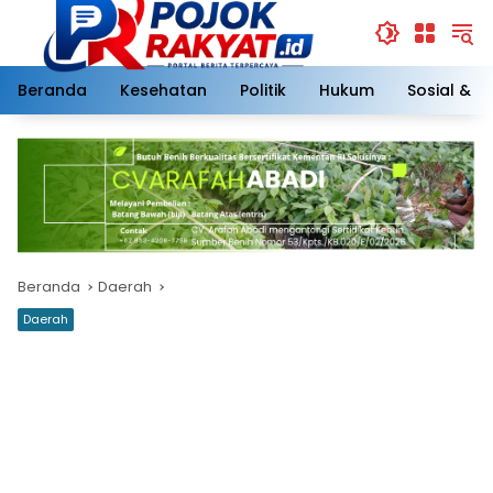
Langsung
ke
konten
Beranda
Kesehatan
Politik
Hukum
Sosial & 
Beranda
Daerah
Daerah