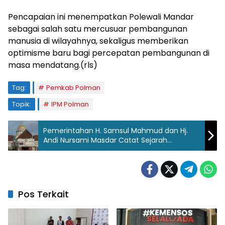
Pencapaian ini menempatkan Polewali Mandar
sebagai salah satu mercusuar pembangunan
manusia di wilayahnya, sekaligus memberikan
optimisme baru bagi percepatan pembangunan di
masa mendatang.(rls)
Tag:
Pemkab Polman
Topik:
IPM Polman
Pemerintahan H. Samsul Mahmud dan Hj.
Andi Nursami Masdar Catat Sejarah
Penurunan Kemiskinan Terbesar di Sulbar
Pos Terkait