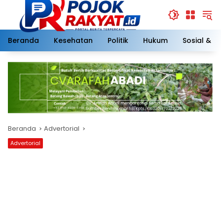
Langsung
ke
konten
Beranda
Kesehatan
Politik
Hukum
Sosial & 
Beranda
Advertorial
Advertorial