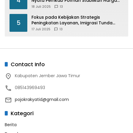
4
Nyata Pemkab Polman Stabilkan Harga
Beras
18 Juli 2025
13
Fokus pada Kebijakan Strategis
5
Peningkatan Layanan, Imigrasi Tunda
Paspor Desain Merah Putih
17 Juli 2025
13
Contact Info
Kabupaten Jember Jawa Timur
085143969493
pojokrakyatid@gmail.com
Kategori
Berita