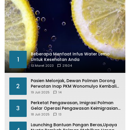
Beberapa Manfaat Infus Water Lemo
1
Untuk Kesehatan Anda
13 Maret 2023
21504
Pasien Melonjak, Dewan Polman Dorong
2
Perwatan Inap PKM Wonomulyo Kembali
di Fungsikan
19 Juli 2025
14
Perketat Pengawasan, Imigrasi Polman
3
Gelar Operasi Pengawasan Keimigrasian
“Wirawaspada” Serentak disemua Daerah
18 Juli 2025
13
di Indonesia
Launching Bantuan Pangan Beras,Upaya