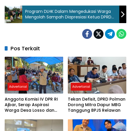
Program DLHK Dalam Mengedukasi Warga
Mengolah Sampah Diapresiasi Ketua DPRD
Polman
Pos Terkait
Advertorial
Advertorial
Anggota Komisi IV DPR RI
Tekan Defisit, DPRD Polman
Ajbar, Serap Aspirasi
Dorong Mitra Dapur MBG
Warga Desa Losso dan
Tanggung BPJS Relawan
Serahkan Bantuan