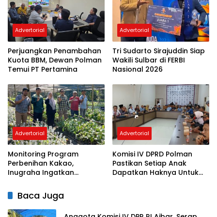
Advertorial
Advertorial
Perjuangkan Penambahan
Tri Sudarto Sirajuddin Siap
Kuota BBM, Dewan Polman
Wakili Sulbar di FERBI
Temui PT Pertamina
Nasional 2026
Advertorial
Advertorial
Monitoring Program
Komisi IV DPRD Polman
Perbenihan Kakao,
Pastikan Setiap Anak
Inugraha Ingatkan
Dapatkan Haknya Untuk
Penyedia Bekerja Sesuai
Belajar
Kontrak
Baca Juga
Anggota Komisi IV DPR RI Ajbar, Serap