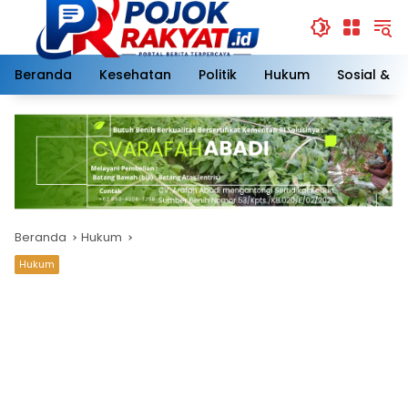
Langsung
ke
konten
Beranda
Kesehatan
Politik
Hukum
Sosial & 
Beranda
Hukum
Hukum