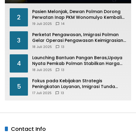
Pasien Melonjak, Dewan Polman Dorong
2
Perwatan Inap PKM Wonomulyo Kembali
di Fungsikan
19 Juli 2025
14
Perketat Pengawasan, Imigrasi Polman
3
Gelar Operasi Pengawasan Keimigrasian
“Wirawaspada” Serentak disemua Daerah
18 Juli 2025
13
di Indonesia
Launching Bantuan Pangan Beras,Upaya
4
Nyata Pemkab Polman Stabilkan Harga
Beras
18 Juli 2025
13
Fokus pada Kebijakan Strategis
5
Peningkatan Layanan, Imigrasi Tunda
Paspor Desain Merah Putih
17 Juli 2025
13
Contact Info