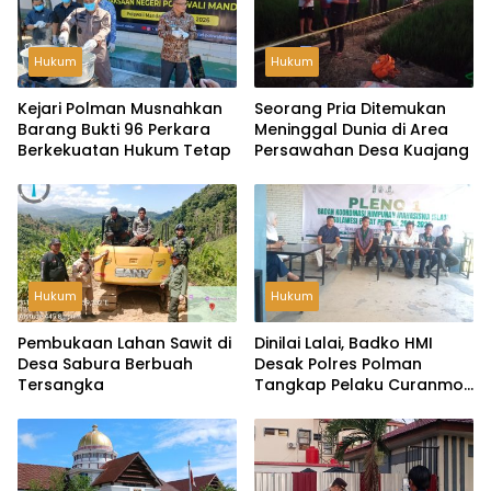
Hukum
Hukum
Kejari Polman Musnahkan
Seorang Pria Ditemukan
Barang Bukti 96 Perkara
Meninggal Dunia di Area
Berkekuatan Hukum Tetap
Persawahan Desa Kuajang
Hukum
Hukum
Pembukaan Lahan Sawit di
Dinilai Lalai, Badko HMI
Desa Sabura Berbuah
Desak Polres Polman
Tersangka
Tangkap Pelaku Curanmor
di SDN 060 Pekkabata