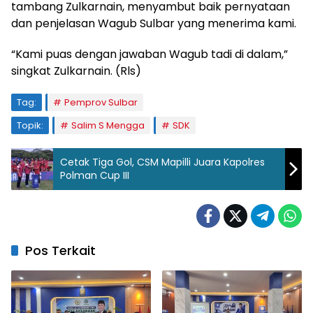
tambang Zulkarnain, menyambut baik pernyataan
dan penjelasan Wagub Sulbar yang menerima kami.
“Kami puas dengan jawaban Wagub tadi di dalam,”
singkat Zulkarnain. (Rls)
Tag:
Pemprov Sulbar
Topik:
Salim S Mengga
SDK
Cetak Tiga Gol, CSM Mapilli Juara Kapolres
Polman Cup III
Pos Terkait