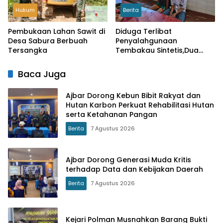
Hukum
Berita
Pembukaan Lahan Sawit di
Diduga Terlibat
Desa Sabura Berbuah
Penyalahgunaan
Tersangka
Tembakau Sintetis,Dua
Pelajar di Wonomulyo
Diamankan
Baca Juga
Ajbar Dorong Kebun Bibit Rakyat dan
Hutan Karbon Perkuat Rehabilitasi Hutan
serta Ketahanan Pangan
Berita
7 Agustus 2026
Ajbar Dorong Generasi Muda Kritis
terhadap Data dan Kebijakan Daerah
Berita
7 Agustus 2026
Kejari Polman Musnahkan Barang Bukti