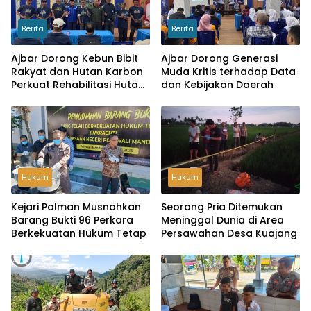
Berita
Berita
Ajbar Dorong Kebun Bibit
Ajbar Dorong Generasi
Rakyat dan Hutan Karbon
Muda Kritis terhadap Data
Perkuat Rehabilitasi Hutan
dan Kebijakan Daerah
serta Ketahanan Pangan
Hukum
Hukum
Kejari Polman Musnahkan
Seorang Pria Ditemukan
Barang Bukti 96 Perkara
Meninggal Dunia di Area
Berkekuatan Hukum Tetap
Persawahan Desa Kuajang