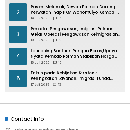
Pasien Melonjak, Dewan Polman Dorong
2
Perwatan Inap PKM Wonomulyo Kembali
di Fungsikan
19 Juli 2025
14
Perketat Pengawasan, Imigrasi Polman
3
Gelar Operasi Pengawasan Keimigrasian
“Wirawaspada” Serentak disemua Daerah
18 Juli 2025
13
di Indonesia
Launching Bantuan Pangan Beras,Upaya
4
Nyata Pemkab Polman Stabilkan Harga
Beras
18 Juli 2025
13
Fokus pada Kebijakan Strategis
5
Peningkatan Layanan, Imigrasi Tunda
Paspor Desain Merah Putih
17 Juli 2025
13
Contact Info
Kabupaten Jember Jawa Timur