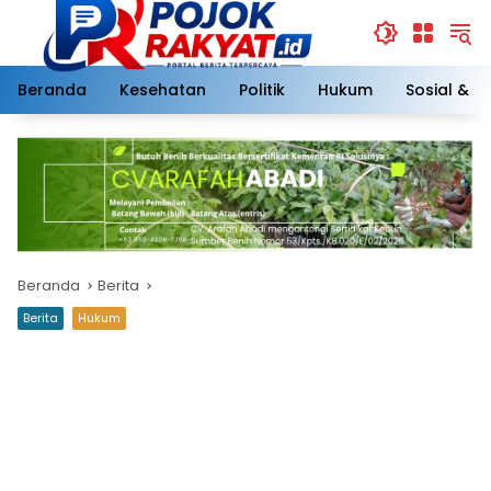
Langsung
ke
konten
Beranda
Kesehatan
Politik
Hukum
Sosial & 
Beranda
Berita
Berita
Hukum