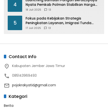
4
Nyata Pemkab Polman Stabilkan Harga
Beras
18 Juli 2025
13
Fokus pada Kebijakan Strategis
5
Peningkatan Layanan, Imigrasi Tunda
Paspor Desain Merah Putih
17 Juli 2025
13
Contact Info
Kabupaten Jember Jawa Timur
085143969493
pojokrakyatid@gmail.com
Kategori
Berita