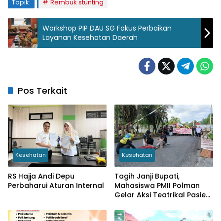
Topik:
Rembuk stunting
Workshop PIP DAU SG Fokus Perbaikan
Layanan Kesehatan Daerah
Pos Terkait
Kesehatan
Kesehatan
RS Hajja Andi Depu
Tagih Janji Bupati,
Perbaharui Aturan Internal
Mahasiswa PMII Polman
Gelar Aksi Teatrikal Pasien
Ditandu