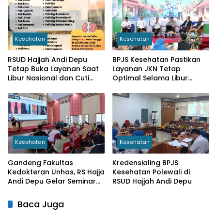
Kesehatan
Kesehatan
RSUD Hajjah Andi Depu
BPJS Kesehatan Pastikan
Tetap Buka Layanan Saat
Layanan JKN Tetap
Libur Nasional dan Cuti
Optimal Selama Libur
Bersama Nyepi serta
Lebaran 2026
Idulfitri 1447 H
Kesehatan
Kesehatan
Gandeng Fakultas
Kredensialing BPJS
Kedokteran Unhas, RS Hajja
Kesehatan Polewali di
Andi Depu Gelar Seminar
RSUD Hajjah Andi Depu
Nasional Pengenalan Ilmu
Ortopedi
Baca Juga