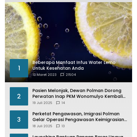
Beberapa Manfaat Infus Water Lemo
1
Untuk Kesehatan Anda
13 Maret 2023
21504
Pasien Melonjak, Dewan Polman Dorong
2
Perwatan Inap PKM Wonomulyo Kembali
di Fungsikan
19 Juli 2025
14
Perketat Pengawasan, Imigrasi Polman
3
Gelar Operasi Pengawasan Keimigrasian
“Wirawaspada” Serentak disemua Daerah
18 Juli 2025
13
di Indonesia
Launching Bantuan Pangan Beras,Upaya