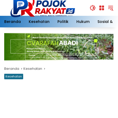
Langsung
ke
konten
Beranda
Kesehatan
Politik
Hukum
Sosial & 
Beranda
Kesehatan
Kesehatan