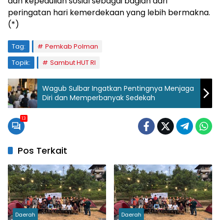
dan kepedulian sosial sebagai bagian dari
peringatan hari kemerdekaan yang lebih bermakna.
(*)
Tag:
Pemkab Polman
Topik:
Sambut HUT RI
Wagub Sulbar Ingatkan Pentingnya Menjaga
Diri dan Memperbanyak Sedekah
13
Pos Terkait
Daerah
Daerah