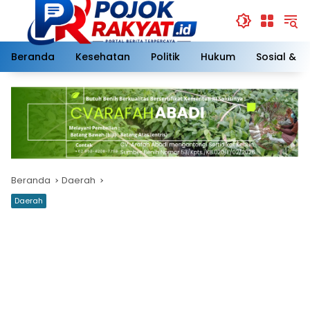
Langsung
ke
konten
Beranda
Kesehatan
Politik
Hukum
Sosial & 
Beranda
Daerah
Daerah