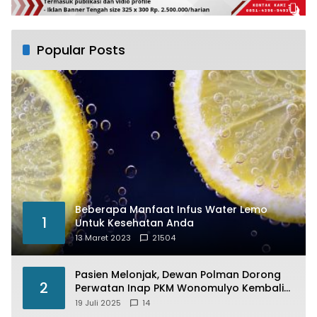
Popular Posts
Beberapa Manfaat Infus Water Lemo
1
Untuk Kesehatan Anda
13 Maret 2023
21504
Pasien Melonjak, Dewan Polman Dorong
2
Perwatan Inap PKM Wonomulyo Kembali
di Fungsikan
19 Juli 2025
14