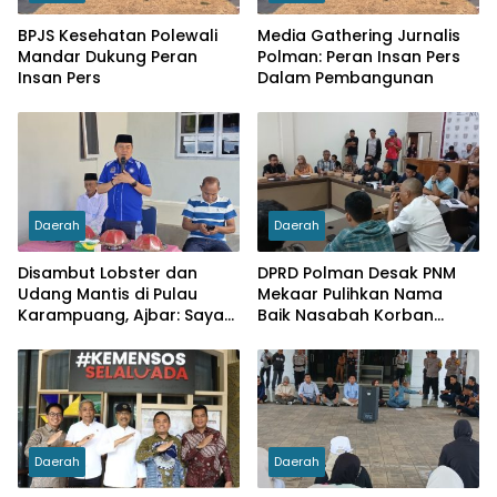
BPJS Kesehatan Polewali
Media Gathering Jurnalis
Mandar Dukung Peran
Polman: Peran Insan Pers
Insan Pers
Dalam Pembangunan
Daerah
Daerah
Disambut Lobster dan
DPRD Polman Desak PNM
Udang Mantis di Pulau
Mekaar Pulihkan Nama
Karampuang, Ajbar: Saya
Baik Nasabah Korban
Datang Bukan karena
Dugaan Pinjaman Fiktif
Pemilu, tapi Menunaikan
Tanggung Jawab Moral
Daerah
Daerah