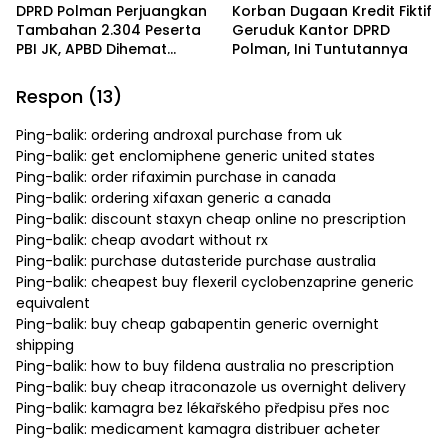
DPRD Polman Perjuangkan
Korban Dugaan Kredit Fiktif
Tambahan 2.304 Peserta
Geruduk Kantor DPRD
PBI JK, APBD Dihemat
Polman, Ini Tuntutannya
Hingga Rp. 1 M
Respon (13)
Ping-balik:
ordering androxal purchase from uk
Ping-balik:
get enclomiphene generic united states
Ping-balik:
order rifaximin purchase in canada
Ping-balik:
ordering xifaxan generic a canada
Ping-balik:
discount staxyn cheap online no prescription
Ping-balik:
cheap avodart without rx
Ping-balik:
purchase dutasteride purchase australia
Ping-balik:
cheapest buy flexeril cyclobenzaprine generic
equivalent
Ping-balik:
buy cheap gabapentin generic overnight
shipping
Ping-balik:
how to buy fildena australia no prescription
Ping-balik:
buy cheap itraconazole us overnight delivery
Ping-balik:
kamagra bez lékařského předpisu přes noc
Ping-balik:
medicament kamagra distribuer acheter