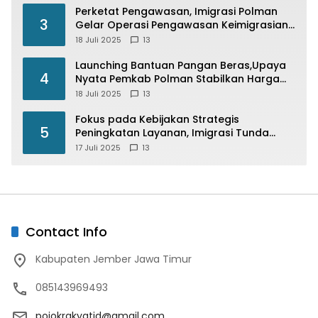
Perketat Pengawasan, Imigrasi Polman
3
Gelar Operasi Pengawasan Keimigrasian
“Wirawaspada” Serentak disemua Daerah
18 Juli 2025
13
di Indonesia
Launching Bantuan Pangan Beras,Upaya
4
Nyata Pemkab Polman Stabilkan Harga
Beras
18 Juli 2025
13
Fokus pada Kebijakan Strategis
5
Peningkatan Layanan, Imigrasi Tunda
Paspor Desain Merah Putih
17 Juli 2025
13
Contact Info
Kabupaten Jember Jawa Timur
085143969493
pojokrakyatid@gmail.com