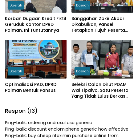
Daerah
Daerah
Korban Dugaan Kredit Fiktif
Sanggahan Zakir Akbar
Geruduk Kantor DPRD
Dikabulkan, Pansel
Polman, Ini Tuntutannya
Tetapkan Tujuh Peserta
Sebagai Calon Dirut PDAM
Wai Tipalayo
Daerah
Daerah
Optimalisasi PAD, DPRD
Seleksi Calon Dirut PDAM
Polman Bentuk Pansus
Wai Tipalyo, Satu Peserta
Yang Tidak Lulus Berkas
Diberi Waktu Menyanggah
Respon (13)
Ping-balik:
ordering androxal usa generic
Ping-balik:
discount enclomiphene generic how effective
Ping-balik:
buy cheap rifaximin purchase online from