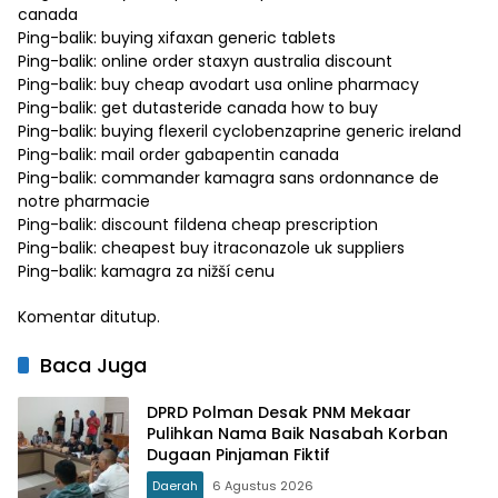
canada
Ping-balik:
buying xifaxan generic tablets
Ping-balik:
online order staxyn australia discount
Ping-balik:
buy cheap avodart usa online pharmacy
Ping-balik:
get dutasteride canada how to buy
Ping-balik:
buying flexeril cyclobenzaprine generic ireland
Ping-balik:
mail order gabapentin canada
Ping-balik:
commander kamagra sans ordonnance de
notre pharmacie
Ping-balik:
discount fildena cheap prescription
Ping-balik:
cheapest buy itraconazole uk suppliers
Ping-balik:
kamagra za nižší cenu
Komentar ditutup.
Baca Juga
DPRD Polman Desak PNM Mekaar
Pulihkan Nama Baik Nasabah Korban
Dugaan Pinjaman Fiktif
Daerah
6 Agustus 2026