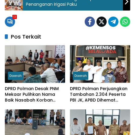
Penanganan Irigasi Paku
13
Pos Terkait
Daerah
Daerah
DPRD Polman Desak PNM
DPRD Polman Perjuangkan
Mekaar Pulihkan Nama
Tambahan 2.304 Peserta
Baik Nasabah Korban
PBI JK, APBD Dihemat
Dugaan Pinjaman Fiktif
Hingga Rp. 1 M