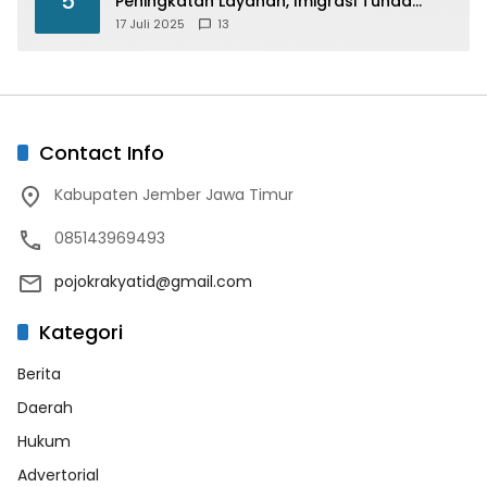
5
Peningkatan Layanan, Imigrasi Tunda
Paspor Desain Merah Putih
17 Juli 2025
13
Contact Info
Kabupaten Jember Jawa Timur
085143969493
pojokrakyatid@gmail.com
Kategori
Berita
Daerah
Hukum
Advertorial