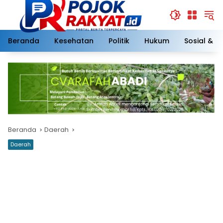
Langsung
ke
konten
Beranda
Kesehatan
Politik
Hukum
Sosial & 
Beranda
Daerah
Daerah