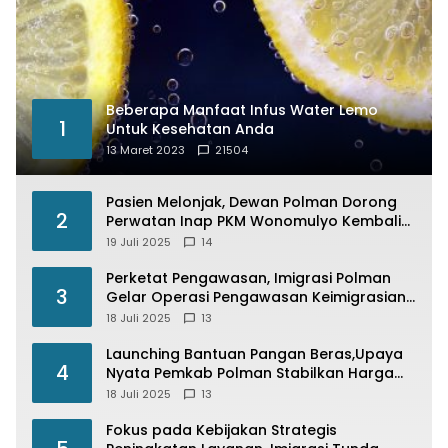
Beberapa Manfaat Infus Water Lemo
1
Untuk Kesehatan Anda
13 Maret 2023
21504
Pasien Melonjak, Dewan Polman Dorong
2
Perwatan Inap PKM Wonomulyo Kembali
di Fungsikan
19 Juli 2025
14
Perketat Pengawasan, Imigrasi Polman
3
Gelar Operasi Pengawasan Keimigrasian
“Wirawaspada” Serentak disemua Daerah
18 Juli 2025
13
di Indonesia
Launching Bantuan Pangan Beras,Upaya
4
Nyata Pemkab Polman Stabilkan Harga
Beras
18 Juli 2025
13
Fokus pada Kebijakan Strategis