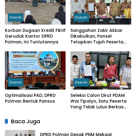
Daerah
Daerah
Korban Dugaan Kredit Fiktif
Sanggahan Zakir Akbar
Geruduk Kantor DPRD
Dikabulkan, Pansel
Polman, Ini Tuntutannya
Tetapkan Tujuh Peserta
Sebagai Calon Dirut PDAM
Wai Tipalayo
Daerah
Daerah
Optimalisasi PAD, DPRD
Seleksi Calon Dirut PDAM
Polman Bentuk Pansus
Wai Tipalyo, Satu Peserta
Yang Tidak Lulus Berkas
Diberi Waktu Menyanggah
Baca Juga
DPRD Polman Desak PNM Mekaar