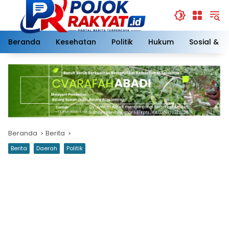
Langsung
ke
konten
Beranda
Kesehatan
Politik
Hukum
Sosial & 
Beranda
Berita
Berita
Daerah
Politik