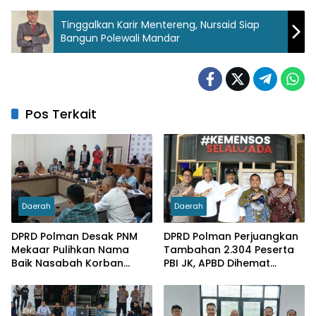
Tinggalkan Karir Mentereng, Nursaid Siap
Bangun Polewali Mandar
Pos Terkait
Daerah
Daerah
DPRD Polman Desak PNM
DPRD Polman Perjuangkan
Mekaar Pulihkan Nama
Tambahan 2.304 Peserta
Baik Nasabah Korban
PBI JK, APBD Dihemat
Dugaan Pinjaman Fiktif
Hingga Rp. 1 M