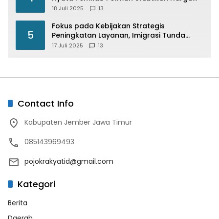
Beras
18 Juli 2025
13
Fokus pada Kebijakan Strategis
5
Peningkatan Layanan, Imigrasi Tunda
Paspor Desain Merah Putih
17 Juli 2025
13
Contact Info
Kabupaten Jember Jawa Timur
085143969493
pojokrakyatid@gmail.com
Kategori
Berita
Daerah