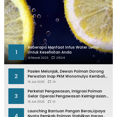
Beberapa Manfaat Infus Water Lemo
1
Untuk Kesehatan Anda
13 Maret 2023
21504
Pasien Melonjak, Dewan Polman Dorong
2
Perwatan Inap PKM Wonomulyo Kembali
di Fungsikan
19 Juli 2025
14
Perketat Pengawasan, Imigrasi Polman
3
Gelar Operasi Pengawasan Keimigrasian
“Wirawaspada” Serentak disemua Daerah
18 Juli 2025
13
di Indonesia
Launching Bantuan Pangan Beras,Upaya
4
Nyata Pemkab Polman Stabilkan Harga