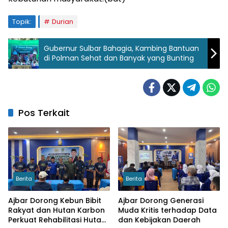
Topik:
Durian
Gubernur Sulbar Bahagia, Kambing Bantuan
di Polman Sehat dan Banyak yang Bunting
Pos Terkait
Berita
Berita
Ajbar Dorong Kebun Bibit
Ajbar Dorong Generasi
Rakyat dan Hutan Karbon
Muda Kritis terhadap Data
Perkuat Rehabilitasi Hutan
dan Kebijakan Daerah