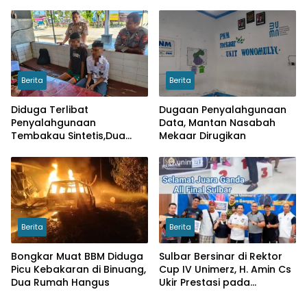
serta Ketahanan Pangan
Berita
Berita
Diduga Terlibat
Dugaan Penyalahgunaan
Penyalahgunaan
Data, Mantan Nasabah
Tembakau Sintetis,Dua
Mekaar Dirugikan
Pelajar di Wonomulyo
Diamankan
Berita
Berita
Bongkar Muat BBM Diduga
Sulbar Bersinar di Rektor
Picu Kebakaran di Binuang,
Cup IV Unimerz, H. Amin Cs
Dua Rumah Hangus
Ukir Prestasi pada
Turnamen Tenis Meja