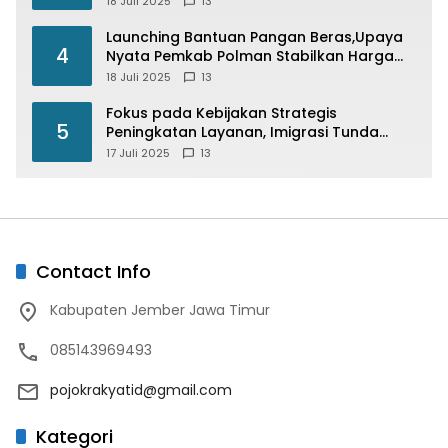
18 Juli 2025
13
di Indonesia
Launching Bantuan Pangan Beras,Upaya
4
Nyata Pemkab Polman Stabilkan Harga
Beras
18 Juli 2025
13
Fokus pada Kebijakan Strategis
5
Peningkatan Layanan, Imigrasi Tunda
Paspor Desain Merah Putih
17 Juli 2025
13
Contact Info
Kabupaten Jember Jawa Timur
085143969493
pojokrakyatid@gmail.com
Kategori