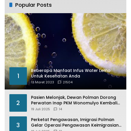
Popular Posts
Beberapa Manfaat Infus Water Lemo
1
Untuk Kesehatan Anda
13 Maret 2023
21504
Pasien Melonjak, Dewan Polman Dorong
2
Perwatan Inap PKM Wonomulyo Kembali
di Fungsikan
19 Juli 2025
14
Perketat Pengawasan, Imigrasi Polman
3
Gelar Operasi Pengawasan Keimigrasian
“Wirawaspada” Serentak disemua Daerah