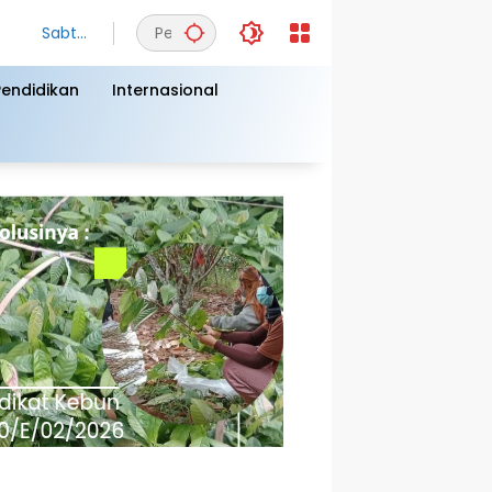
Sabtu,
8
Agust
Pendidikan
Internasional
us
2026