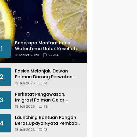
Beberapa Manfaat Infus
1
Water Lemo Untuk Kesehatan
Anda
13 Maret 2023
21504
Pasien Melonjak, Dewan
2
Polman Dorong Perwatan
Inap PKM Wonomulyo
19 Juli 2025
14
Kembali di Fungsikan
Perketat Pengawasan,
3
Imigrasi Polman Gelar
Operasi Pengawasan
18 Juli 2025
13
Keimigrasian “Wirawaspada”
Serentak disemua Daerah di
Launching Bantuan Pangan
4
Indonesia
Beras,Upaya Nyata Pemkab
Polman Stabilkan Harga
18 Juli 2025
13
Beras