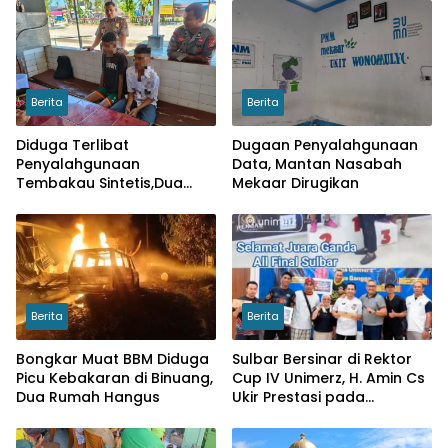
Berita
Berita
Diduga Terlibat
Dugaan Penyalahgunaan
Penyalahgunaan
Data, Mantan Nasabah
Tembakau Sintetis,Dua
Mekaar Dirugikan
Pelajar di Wonomulyo
Diamankan
Berita
Berita
Bongkar Muat BBM Diduga
Sulbar Bersinar di Rektor
Picu Kebakaran di Binuang,
Cup IV Unimerz, H. Amin Cs
Dua Rumah Hangus
Ukir Prestasi pada
Turnamen Tenis Meja
Nasional