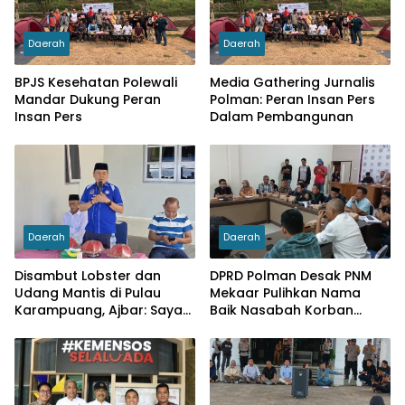
Daerah
Daerah
BPJS Kesehatan Polewali
Media Gathering Jurnalis
Mandar Dukung Peran
Polman: Peran Insan Pers
Insan Pers
Dalam Pembangunan
Daerah
Daerah
Disambut Lobster dan
DPRD Polman Desak PNM
Udang Mantis di Pulau
Mekaar Pulihkan Nama
Karampuang, Ajbar: Saya
Baik Nasabah Korban
Datang Bukan karena
Dugaan Pinjaman Fiktif
Pemilu, tapi Menunaikan
Tanggung Jawab Moral