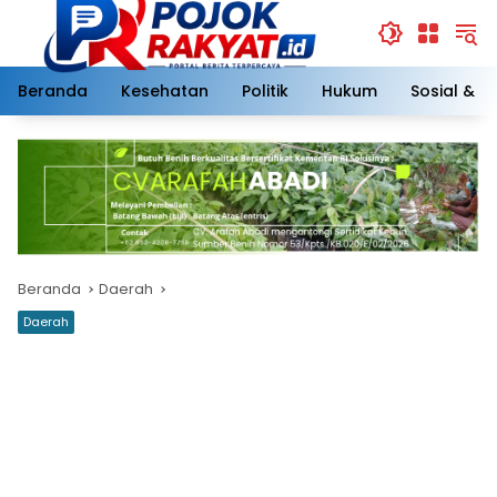
Langsung
ke
konten
Beranda
Kesehatan
Politik
Hukum
Sosial & 
Beranda
Daerah
Daerah