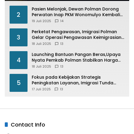
Pasien Melonjak, Dewan Polman Dorong
2
Perwatan Inap PKM Wonomulyo Kembali
di Fungsikan
19 Juli 2025
14
Perketat Pengawasan, Imigrasi Polman
3
Gelar Operasi Pengawasan Keimigrasian
“Wirawaspada” Serentak disemua Daerah
18 Juli 2025
13
di Indonesia
Launching Bantuan Pangan Beras,Upaya
4
Nyata Pemkab Polman Stabilkan Harga
Beras
18 Juli 2025
13
Fokus pada Kebijakan Strategis
5
Peningkatan Layanan, Imigrasi Tunda
Paspor Desain Merah Putih
17 Juli 2025
13
Contact Info