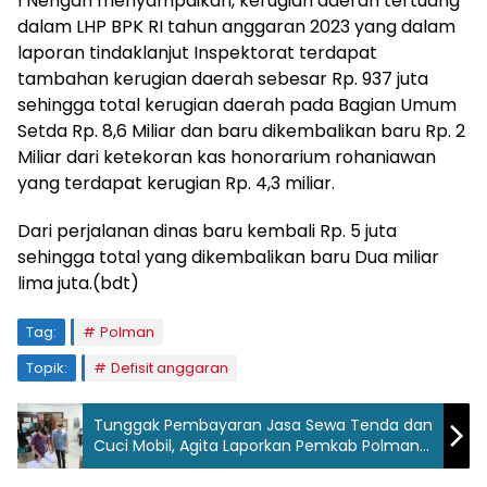
I Nengah menyampaikan, kerugian daerah tertuang
dalam LHP BPK RI tahun anggaran 2023 yang dalam
laporan tindaklanjut Inspektorat terdapat
tambahan kerugian daerah sebesar Rp. 937 juta
sehingga total kerugian daerah pada Bagian Umum
Setda Rp. 8,6 Miliar dan baru dikembalikan baru Rp. 2
Miliar dari ketekoran kas honorarium rohaniawan
yang terdapat kerugian Rp. 4,3 miliar.
Dari perjalanan dinas baru kembali Rp. 5 juta
sehingga total yang dikembalikan baru Dua miliar
lima juta.(bdt)
Tag:
Polman
Topik:
Defisit anggaran
Tunggak Pembayaran Jasa Sewa Tenda dan
Cuci Mobil, Agita Laporkan Pemkab Polman
ke Polres