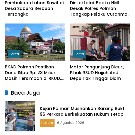
Pembukaan Lahan Sawit di
Dinilai Lalai, Badko HMI
Desa Sabura Berbuah
Desak Polres Polman
Tersangka
Tangkap Pelaku Curanmor
di SDN 060 Pekkabata
Berita
Berita
BKAD Polman Pastikan
Motor Pengunjung Dicuri,
Dana Silpa Rp. 23 Miliar
Pihak RSUD Hajjah Andi
Masih Tersimpan di RKUD,
Depu Tak Tinggal Diam
LKPA Ragukan
Keberadaannya
Baca Juga
Kejari Polman Musnahkan Barang Bukti
96 Perkara Berkekuatan Hukum Tetap
Hukum
6 Agustus 2026