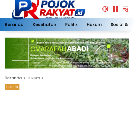
Langsung
ke
konten
Beranda
Kesehatan
Politik
Hukum
Sosial & 
Beranda
Hukum
Hukum