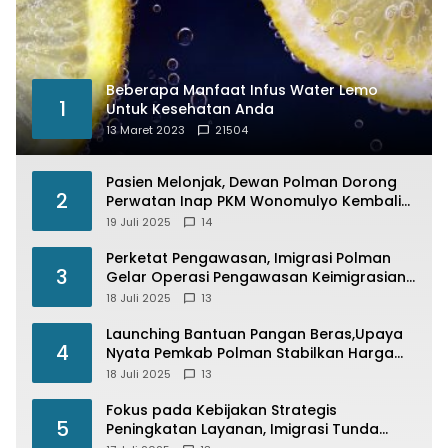
Beberapa Manfaat Infus Water Lemo
1
Untuk Kesehatan Anda
13 Maret 2023
21504
Pasien Melonjak, Dewan Polman Dorong
2
Perwatan Inap PKM Wonomulyo Kembali
di Fungsikan
19 Juli 2025
14
Perketat Pengawasan, Imigrasi Polman
3
Gelar Operasi Pengawasan Keimigrasian
“Wirawaspada” Serentak disemua Daerah
18 Juli 2025
13
di Indonesia
Launching Bantuan Pangan Beras,Upaya
4
Nyata Pemkab Polman Stabilkan Harga
Beras
18 Juli 2025
13
Fokus pada Kebijakan Strategis
5
Peningkatan Layanan, Imigrasi Tunda
Paspor Desain Merah Putih