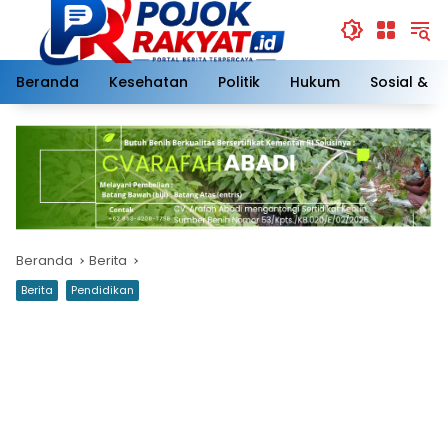
Langsung
ke
konten
Beranda
Kesehatan
Politik
Hukum
Sosial & 
Beranda
Berita
Berita
Pendidikan