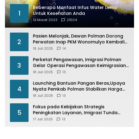
Beberapa Manfaat Infus Water Lemo
1
Untuk Kesehatan Anda
13 Maret 2023
21504
Pasien Melonjak, Dewan Polman Dorong
2
Perwatan Inap PKM Wonomulyo Kembali
di Fungsikan
19 Juli 2025
14
Perketat Pengawasan, Imigrasi Polman
3
Gelar Operasi Pengawasan Keimigrasian
“Wirawaspada” Serentak disemua Daerah
18 Juli 2025
13
di Indonesia
Launching Bantuan Pangan Beras,Upaya
4
Nyata Pemkab Polman Stabilkan Harga
Beras
18 Juli 2025
13
Fokus pada Kebijakan Strategis
5
Peningkatan Layanan, Imigrasi Tunda
Paspor Desain Merah Putih
17 Juli 2025
13