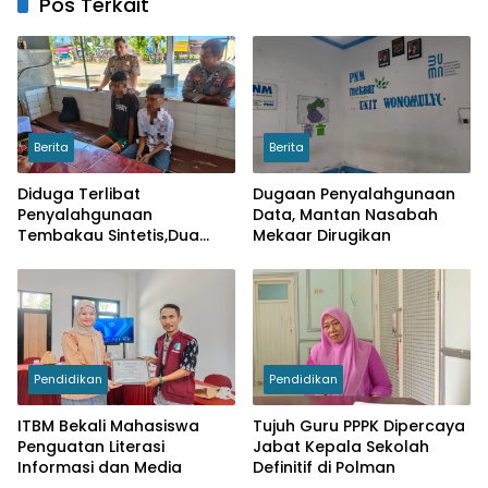
Pos Terkait
Berita
Berita
Diduga Terlibat
Dugaan Penyalahgunaan
Penyalahgunaan
Data, Mantan Nasabah
Tembakau Sintetis,Dua
Mekaar Dirugikan
Pelajar di Wonomulyo
Diamankan
Pendidikan
Pendidikan
ITBM Bekali Mahasiswa
Tujuh Guru PPPK Dipercaya
Penguatan Literasi
Jabat Kepala Sekolah
Informasi dan Media
Definitif di Polman