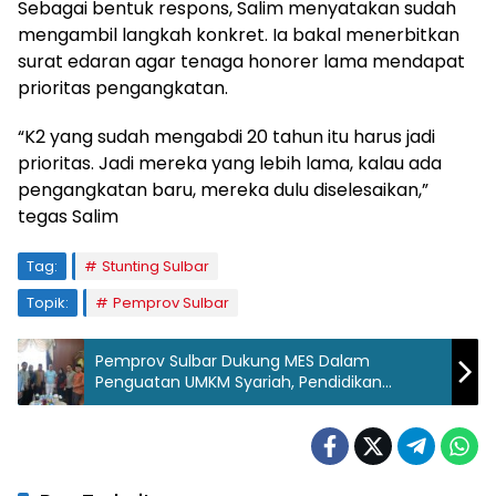
Sebagai bentuk respons, Salim menyatakan sudah
mengambil langkah konkret. Ia bakal menerbitkan
surat edaran agar tenaga honorer lama mendapat
prioritas pengangkatan.
“K2 yang sudah mengabdi 20 tahun itu harus jadi
prioritas. Jadi mereka yang lebih lama, kalau ada
pengangkatan baru, mereka dulu diselesaikan,”
tegas Salim
Tag:
Stunting Sulbar
Topik:
Pemprov Sulbar
Pemprov Sulbar Dukung MES Dalam
Penguatan UMKM Syariah, Pendidikan
Kewirausahaan Dan Akselerasi Pembiayaan
Syariah