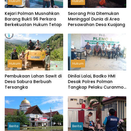
Hukum
Hukum
Kejari Polman Musnahkan
Seorang Pria Ditemukan
Barang Bukti 96 Perkara
Meninggal Dunia di Area
Berkekuatan Hukum Tetap
Persawahan Desa Kuajang
Hukum
Hukum
Pembukaan Lahan Sawit di
Dinilai Lalai, Badko HMI
Desa Sabura Berbuah
Desak Polres Polman
Tersangka
Tangkap Pelaku Curanmor
di SDN 060 Pekkabata
Berita
Berita