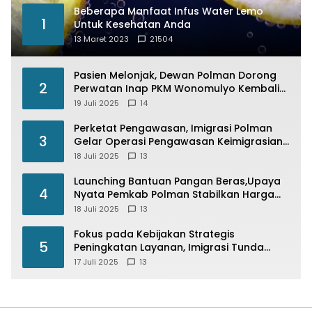
Beberapa Manfaat Infus Water Lemo
1
Untuk Kesehatan Anda
13 Maret 2023
21504
Pasien Melonjak, Dewan Polman Dorong
2
Perwatan Inap PKM Wonomulyo Kembali
di Fungsikan
19 Juli 2025
14
Perketat Pengawasan, Imigrasi Polman
3
Gelar Operasi Pengawasan Keimigrasian
“Wirawaspada” Serentak disemua Daerah
18 Juli 2025
13
di Indonesia
Launching Bantuan Pangan Beras,Upaya
4
Nyata Pemkab Polman Stabilkan Harga
Beras
18 Juli 2025
13
Fokus pada Kebijakan Strategis
5
Peningkatan Layanan, Imigrasi Tunda
Paspor Desain Merah Putih
17 Juli 2025
13