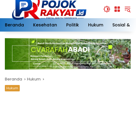
Langsung
ke
konten
Beranda
Kesehatan
Politik
Hukum
Sosial & 
Beranda
Hukum
Hukum