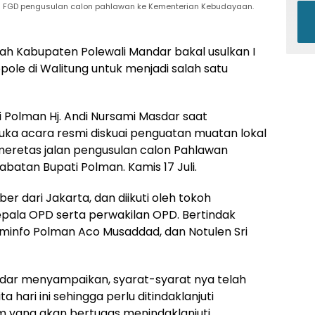
n FGD pengusulan calon pahlawan ke Kementerian Kebudayaan.
 Kabupaten Polewali Mandar bakal usulkan I
le di Walitung untuk menjadi salah satu
ti Polman Hj. Andi Nursami Masdar saat
 acara resmi diskuai penguatan muatan lokal
meretas jalan pengusulan calon Pahlawan
jabatan Bupati Polman. Kamis 17 Juli.
r dari Jakarta, dan diikuti oleh tokoh
ala OPD serta perwakilan OPD. Bertindak
minfo Polman Aco Musaddad, dan Notulen Sri
dar menyampaikan, syarat-syarat nya telah
 hari ini sehingga perlu ditindaklanjuti
yang akan bertugas menindaklanjuti