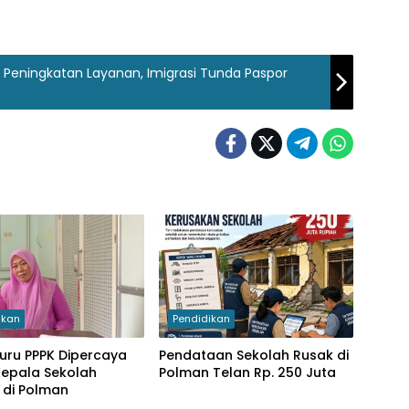
s Peningkatan Layanan, Imigrasi Tunda Paspor
ikan
Pendidikan
uru PPPK Dipercaya
Pendataan Sekolah Rusak di
Kepala Sekolah
Polman Telan Rp. 250 Juta
f di Polman