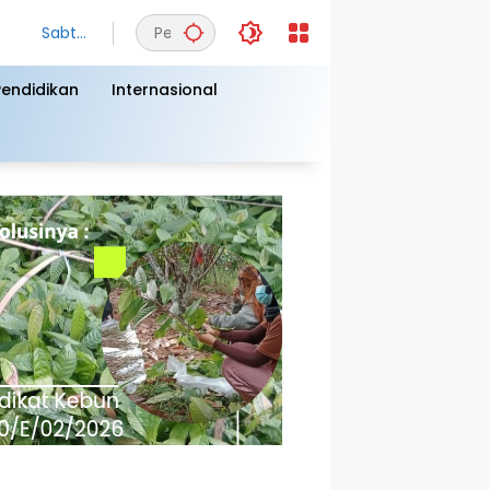
Sabtu,
8
Agust
Pendidikan
Internasional
us
2026