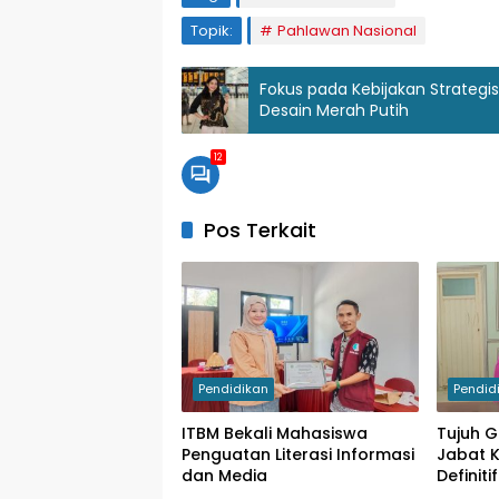
Topik:
Pahlawan Nasional
Fokus pada Kebijakan Strategi
Desain Merah Putih
12
Pos Terkait
Pendidikan
Pendid
ITBM Bekali Mahasiswa
Tujuh G
Penguatan Literasi Informasi
Jabat 
dan Media
Definiti