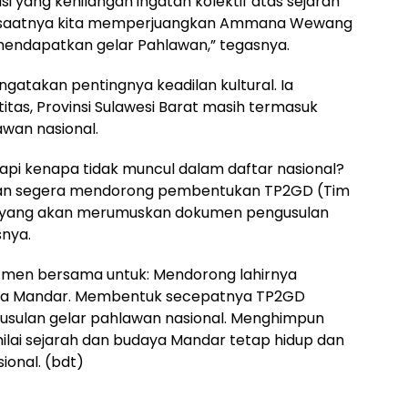
i yang kehilangan ingatan kolektif atas sejarah
ah saatnya kita memperjuangkan Ammana Wewang
mendapatkan gelar Pahlawan,” tegasnya.
engatakan pentingnya keadilan kultural. Ia
as, Provinsi Sulawesi Barat masih termasuk
wan nasional.
tapi kenapa tidak muncul dalam daftar nasional?
dan segera mendorong pembentukan TP2GD (Tim
h) yang akan merumuskan dokumen pengusulan
nya.
tmen bersama untuk: Mendorong lahirnya
asa Mandar. Membentuk secepatnya TP2GD
usulan gelar pahlawan nasional. Menghimpun
-nilai sejarah dan budaya Mandar tetap hidup dan
ional. (bdt)