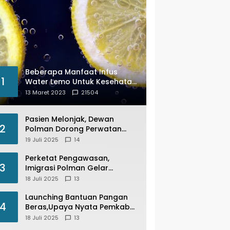
Beberapa Manfaat Infus
1
Water Lemo Untuk Kesehatan
Anda
13 Maret 2023
21504
Pasien Melonjak, Dewan
2
Polman Dorong Perwatan
Inap PKM Wonomulyo
19 Juli 2025
14
Kembali di Fungsikan
Perketat Pengawasan,
3
Imigrasi Polman Gelar
Operasi Pengawasan
18 Juli 2025
13
Keimigrasian “Wirawaspada”
Serentak disemua Daerah di
Launching Bantuan Pangan
4
Indonesia
Beras,Upaya Nyata Pemkab
Polman Stabilkan Harga
18 Juli 2025
13
Beras