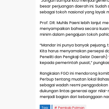
“Jangan sampai kita menjadi generas
besar perjuangan daerah ini. Sud
sebagai tokoh nasional yang layak 
Prof. DR. Muhlis Paeni lebih lanjut m
menyampaikan bahwa secara kuantit
minim dalam pengajuan tokoh pahla
“Mandar ini punya banyak pejuang, 
Kita harus menyamakan persepsi 
Peneliti dan Pengkaji Gelar Daera
kepada pemerintah pusat,” pungkas
Rangkaian FGD ini mendorong komi
Perbup tentang muatan lokal Bah
sebagai wadah resmi penggodokan 
dukungan lintas generasi agar nilai
menjadi bagian dari kebanggaan nas
Tag:
Pemkab Polman