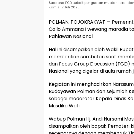
Suasana FGD terkait penguatan muatan lokal da
Kamis 17 Juli 2025.
POLMAN, POJOKRAKYAT — Pemerintah
Callo Ammana I wewang maradia topo
Pahlawan Nasional.
Hal ini disampaikan oleh Wakil Bupa
memberikan sambutan saat membuka
dan Focus Group Discussion (FGD) 
Nasional yang digelar di aula rumah 
Kegiatan ini menghadirkan Narasumbe
Budayawan Polman dan sejumlah Kep
sebagai moderator Kepala Dinas Ko
Musdika Wati.
Wabup Polman Hj. Andi Nursami Mas
disampaikan oleh bapak Pemateri kita
secepatnya dengan membentuk Tim 