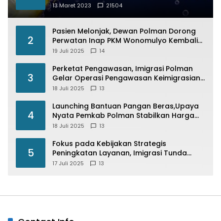
13 Maret 2023
21504
Pasien Melonjak, Dewan Polman Dorong
2
Perwatan Inap PKM Wonomulyo Kembali
di Fungsikan
19 Juli 2025
14
Perketat Pengawasan, Imigrasi Polman
3
Gelar Operasi Pengawasan Keimigrasian
“Wirawaspada” Serentak disemua Daerah
18 Juli 2025
13
di Indonesia
Launching Bantuan Pangan Beras,Upaya
4
Nyata Pemkab Polman Stabilkan Harga
Beras
18 Juli 2025
13
Fokus pada Kebijakan Strategis
5
Peningkatan Layanan, Imigrasi Tunda
Paspor Desain Merah Putih
17 Juli 2025
13