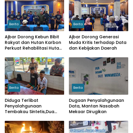
Berita
Berita
Ajbar Dorong Kebun Bibit
Ajbar Dorong Generasi
Rakyat dan Hutan Karbon
Muda Kritis terhadap Data
Perkuat Rehabilitasi Hutan
dan Kebijakan Daerah
serta Ketahanan Pangan
Berita
Berita
Diduga Terlibat
Dugaan Penyalahgunaan
Penyalahgunaan
Data, Mantan Nasabah
Tembakau Sintetis,Dua
Mekaar Dirugikan
Pelajar di Wonomulyo
Diamankan