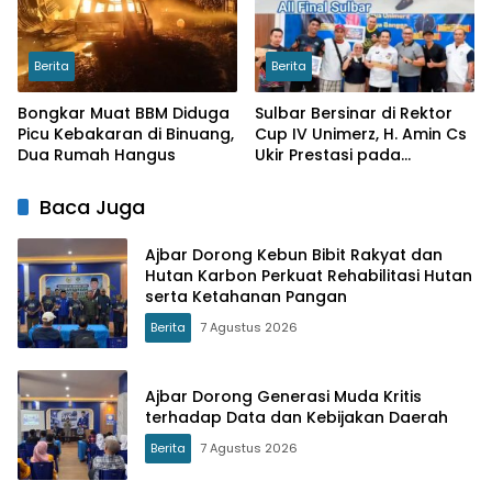
Berita
Berita
Bongkar Muat BBM Diduga
Sulbar Bersinar di Rektor
Picu Kebakaran di Binuang,
Cup IV Unimerz, H. Amin Cs
Dua Rumah Hangus
Ukir Prestasi pada
Turnamen Tenis Meja
Nasional
Baca Juga
Ajbar Dorong Kebun Bibit Rakyat dan
Hutan Karbon Perkuat Rehabilitasi Hutan
serta Ketahanan Pangan
Berita
7 Agustus 2026
Ajbar Dorong Generasi Muda Kritis
terhadap Data dan Kebijakan Daerah
Berita
7 Agustus 2026