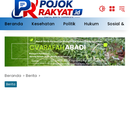
Langsung
ke
konten
Beranda
Kesehatan
Politik
Hukum
Sosial & 
Beranda
Berita
Berita