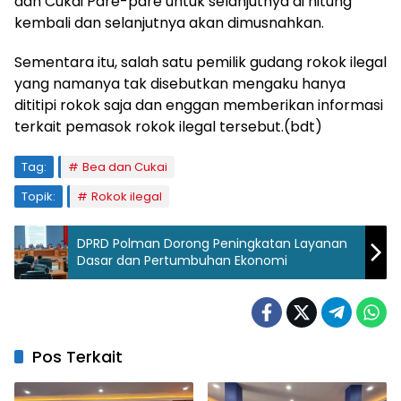
dan Cukai Pare-pare untuk selanjutnya di hitung
kembali dan selanjutnya akan dimusnahkan.
Sementara itu, salah satu pemilik gudang rokok ilegal
yang namanya tak disebutkan mengaku hanya
dititipi rokok saja dan enggan memberikan informasi
terkait pemasok rokok ilegal tersebut.(bdt)
Tag:
Bea dan Cukai
Topik:
Rokok ilegal
DPRD Polman Dorong Peningkatan Layanan
Dasar dan Pertumbuhan Ekonomi
Pos Terkait