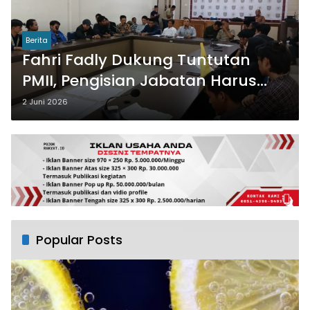
Berita
Fahri Fadly Dukung Tuntutan
PMII, Pengisian Jabatan Harus
Profesional dan Berkompeten
2 Juni 2026
Popular Posts