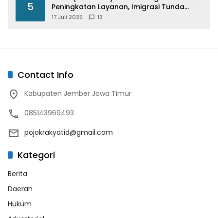
5
Peningkatan Layanan, Imigrasi Tunda
Paspor Desain Merah Putih
17 Juli 2025
13
Contact Info
Kabupaten Jember Jawa Timur
085143969493
pojokrakyatid@gmail.com
Kategori
Berita
Daerah
Hukum