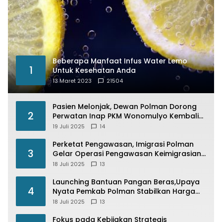
Beberapa Manfaat Infus Water Lemo
1
Untuk Kesehatan Anda
13 Maret 2023
21504
Pasien Melonjak, Dewan Polman Dorong
2
Perwatan Inap PKM Wonomulyo Kembali
di Fungsikan
19 Juli 2025
14
Perketat Pengawasan, Imigrasi Polman
3
Gelar Operasi Pengawasan Keimigrasian
“Wirawaspada” Serentak disemua Daerah
18 Juli 2025
13
di Indonesia
Launching Bantuan Pangan Beras,Upaya
4
Nyata Pemkab Polman Stabilkan Harga
Beras
18 Juli 2025
13
Fokus pada Kebijakan Strategis