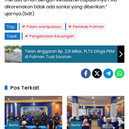
dikarenakan tidak ada sanksi yang diberikan.”
ujarnya.(bdt)
Tag:
Pdam wai tipalayo
Pemkab Polman
Topik:
Pengelolaan Keuangan
Telan Anggaran Rp. 2,9 Miliar, PLTS Ditiga PKM
di Polman Tuai Sorotan
Pos Terkait
Berita
Berita