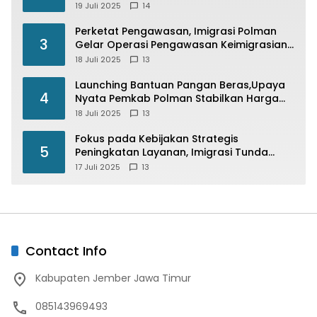
di Fungsikan
19 Juli 2025
14
Perketat Pengawasan, Imigrasi Polman
3
Gelar Operasi Pengawasan Keimigrasian
“Wirawaspada” Serentak disemua Daerah
18 Juli 2025
13
di Indonesia
Launching Bantuan Pangan Beras,Upaya
4
Nyata Pemkab Polman Stabilkan Harga
Beras
18 Juli 2025
13
Fokus pada Kebijakan Strategis
5
Peningkatan Layanan, Imigrasi Tunda
Paspor Desain Merah Putih
17 Juli 2025
13
Contact Info
Kabupaten Jember Jawa Timur
085143969493