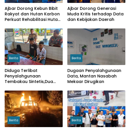
Ajbar Dorong Kebun Bibit
Ajbar Dorong Generasi
Rakyat dan Hutan Karbon
Muda Kritis terhadap Data
Perkuat Rehabilitasi Hutan
dan Kebijakan Daerah
serta Ketahanan Pangan
Berita
Berita
Diduga Terlibat
Dugaan Penyalahgunaan
Penyalahgunaan
Data, Mantan Nasabah
Tembakau Sintetis,Dua
Mekaar Dirugikan
Pelajar di Wonomulyo
Diamankan
Berita
Berita