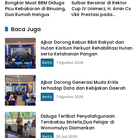
Bongkar Muat BBM Diduga
Sulbar Bersinar di Rektor
Picu Kebakaran di Binuang,
Cup IV Unimerz, H. Amin Cs
Dua Rumah Hangus
Ukir Prestasi pada
Turnamen Tenis Meja
Nasional
Baca Juga
Ajbar Dorong Kebun Bibit Rakyat dan
Hutan Karbon Perkuat Rehabilitasi Hutan
serta Ketahanan Pangan
Berita
7 Agustus 2026
Ajbar Dorong Generasi Muda Kritis
terhadap Data dan Kebijakan Daerah
Berita
7 Agustus 2026
Diduga Terlibat Penyalahgunaan
Tembakau Sintetis,Dua Pelajar di
Wonomulyo Diamankan
Berita
28 Juli 2026