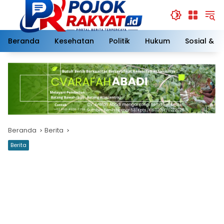
Langsung
ke
konten
Beranda
Kesehatan
Politik
Hukum
Sosial & 
Beranda
Berita
Berita