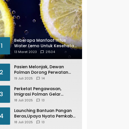
Beberapa Manfaat Infus
1
Water Lemo Untuk Kesehatan
Anda
13 Maret 2023
21504
Pasien Melonjak, Dewan
2
Polman Dorong Perwatan
Inap PKM Wonomulyo
19 Juli 2025
14
Kembali di Fungsikan
Perketat Pengawasan,
3
Imigrasi Polman Gelar
Operasi Pengawasan
18 Juli 2025
13
Keimigrasian “Wirawaspada”
Serentak disemua Daerah di
Launching Bantuan Pangan
4
Indonesia
Beras,Upaya Nyata Pemkab
Polman Stabilkan Harga
18 Juli 2025
13
Beras