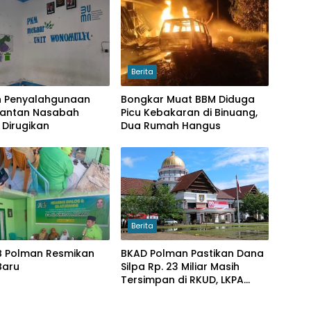
Berita
 Penyalahgunaan
Bongkar Muat BBM Diduga
Mantan Nasabah
Picu Kebakaran di Binuang,
Dirugikan
Dua Rumah Hangus
Berita
B Polman Resmikan
BKAD Polman Pastikan Dana
Baru
Silpa Rp. 23 Miliar Masih
Tersimpan di RKUD, LKPA
Ragukan Keberadaannya