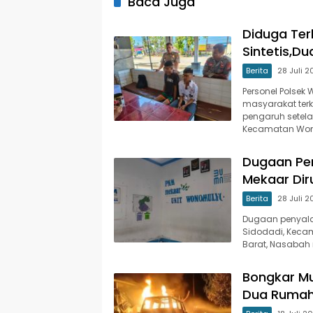
Baca Juga
Diduga Te
Sintetis,D
Berita
28 Juli 
Personel Polsek
masyarakat ter
pengaruh setela
Kecamatan Wono
Dugaan Pe
Mekaar Dir
Berita
28 Juli 
Dugaan penyala
Sidodadi, Keca
Barat, Nasabah
Bongkar Mu
Dua Rumah