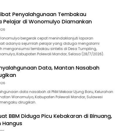
rlibat Penyalahgunaan Tembakau
ua Pelajar di Wonomulyo Diamankan
2026
 Wonomulyo bergerak cepat menindaklanjuti laporan
kait adanya sejumlah pelajar yang diduga mengalami
h mengonsumsi tembakau sintetis di Desa Tumpiling,
mulyo, Kabupaten Polewali Mandar, Selasa (28/7/2026).
nyalahgunaan Data, Mantan Nasabah
ugikan
2026
hgunaan data nasabah di PNM Mekaar Ujung Baru, Kelurahan
matan Wonomulyo, Kabupaten Polewali Mandar, Sulawesi
 mengaku dirugikan.
at BBM Diduga Picu Kebakaran di Binuang,
 Hangus