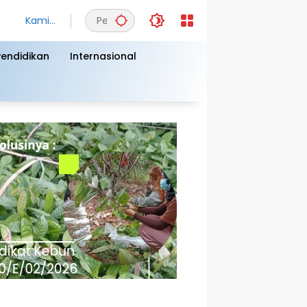
Kamis,
6
Agust
Pendidikan
Internasional
us
2026