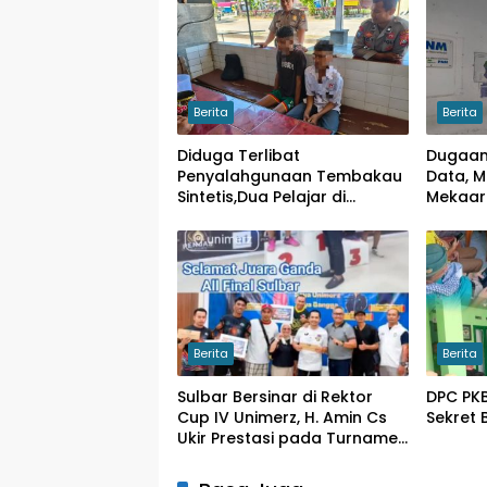
Berita
Berita
Diduga Terlibat
Dugaan
Penyalahgunaan Tembakau
Data, 
Sintetis,Dua Pelajar di
Mekaar 
Wonomulyo Diamankan
Berita
Berita
Sulbar Bersinar di Rektor
DPC PK
Cup IV Unimerz, H. Amin Cs
Sekret 
Ukir Prestasi pada Turnamen
Tenis Meja Nasional