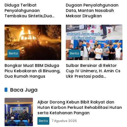
Diduga Terlibat
Dugaan Penyalahgunaan
Penyalahgunaan
Data, Mantan Nasabah
Tembakau Sintetis,Dua
Mekaar Dirugikan
Pelajar di Wonomulyo
Diamankan
Berita
Berita
Bongkar Muat BBM Diduga
Sulbar Bersinar di Rektor
Picu Kebakaran di Binuang,
Cup IV Unimerz, H. Amin Cs
Dua Rumah Hangus
Ukir Prestasi pada
Turnamen Tenis Meja
Nasional
Baca Juga
Ajbar Dorong Kebun Bibit Rakyat dan
Hutan Karbon Perkuat Rehabilitasi Hutan
serta Ketahanan Pangan
Berita
7 Agustus 2026