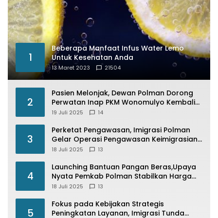
Beberapa Manfaat Infus Water Lemo
1
Untuk Kesehatan Anda
13 Maret 2023
21504
Pasien Melonjak, Dewan Polman Dorong
2
Perwatan Inap PKM Wonomulyo Kembali
di Fungsikan
19 Juli 2025
14
Perketat Pengawasan, Imigrasi Polman
3
Gelar Operasi Pengawasan Keimigrasian
“Wirawaspada” Serentak disemua Daerah
18 Juli 2025
13
di Indonesia
Launching Bantuan Pangan Beras,Upaya
4
Nyata Pemkab Polman Stabilkan Harga
Beras
18 Juli 2025
13
Fokus pada Kebijakan Strategis
5
Peningkatan Layanan, Imigrasi Tunda