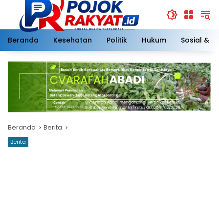
Langsung
ke
konten
Beranda
Kesehatan
Politik
Hukum
Sosial & 
Beranda
Berita
Berita