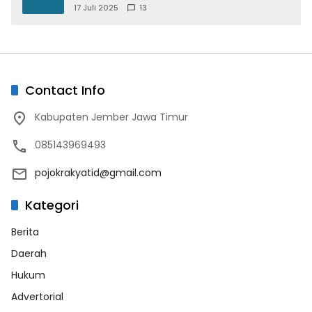
Paspor Desain Merah Putih
17 Juli 2025
13
Contact Info
Kabupaten Jember Jawa Timur
085143969493
pojokrakyatid@gmail.com
Kategori
Berita
Daerah
Hukum
Advertorial