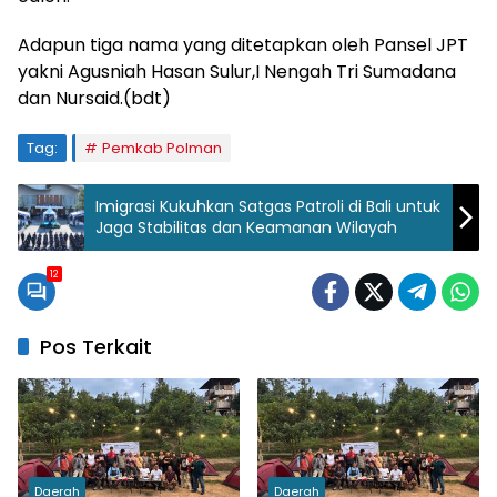
Adapun tiga nama yang ditetapkan oleh Pansel JPT
yakni Agusniah Hasan Sulur,I Nengah Tri Sumadana
dan Nursaid.(bdt)
Tag:
Pemkab Polman
Imigrasi Kukuhkan Satgas Patroli di Bali untuk
Jaga Stabilitas dan Keamanan Wilayah
12
Pos Terkait
Daerah
Daerah