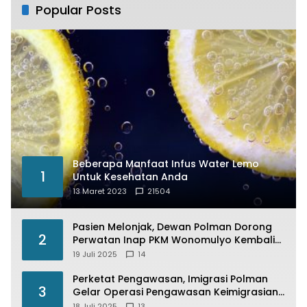
Popular Posts
Beberapa Manfaat Infus Water Lemo
1
Untuk Kesehatan Anda
13 Maret 2023
21504
Pasien Melonjak, Dewan Polman Dorong
2
Perwatan Inap PKM Wonomulyo Kembali
di Fungsikan
19 Juli 2025
14
Perketat Pengawasan, Imigrasi Polman
3
Gelar Operasi Pengawasan Keimigrasian
“Wirawaspada” Serentak disemua Daerah
18 Juli 2025
13