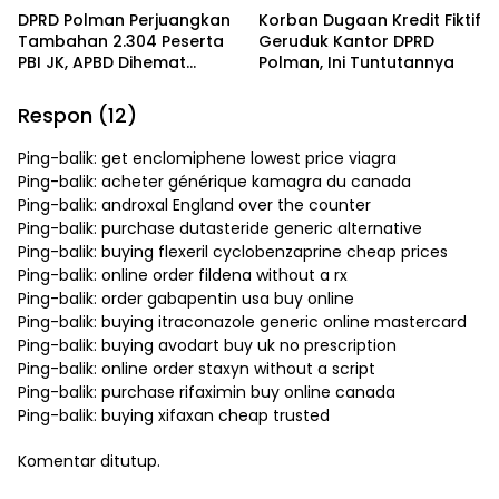
DPRD Polman Perjuangkan
Korban Dugaan Kredit Fiktif
Tambahan 2.304 Peserta
Geruduk Kantor DPRD
PBI JK, APBD Dihemat
Polman, Ini Tuntutannya
Hingga Rp. 1 M
Respon (12)
Ping-balik:
get enclomiphene lowest price viagra
Ping-balik:
acheter générique kamagra du canada
Ping-balik:
androxal England over the counter
Ping-balik:
purchase dutasteride generic alternative
Ping-balik:
buying flexeril cyclobenzaprine cheap prices
Ping-balik:
online order fildena without a rx
Ping-balik:
order gabapentin usa buy online
Ping-balik:
buying itraconazole generic online mastercard
Ping-balik:
buying avodart buy uk no prescription
Ping-balik:
online order staxyn without a script
Ping-balik:
purchase rifaximin buy online canada
Ping-balik:
buying xifaxan cheap trusted
Komentar ditutup.