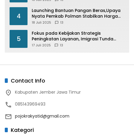
di Indonesia
Launching Bantuan Pangan Beras,Upaya
4
Nyata Pemkab Polman Stabilkan Harga
Beras
18 Juli 2025
13
Fokus pada Kebijakan Strategis
5
Peningkatan Layanan, Imigrasi Tunda
Paspor Desain Merah Putih
17 Juli 2025
13
Contact Info
Kabupaten Jember Jawa Timur
085143969493
pojokrakyatid@gmail.com
Kategori