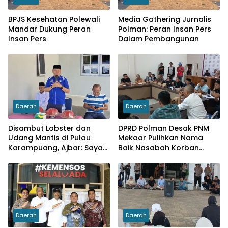
BPJS Kesehatan Polewali
Media Gathering Jurnalis
Mandar Dukung Peran
Polman: Peran Insan Pers
Insan Pers
Dalam Pembangunan
Daerah
Daerah
Disambut Lobster dan
DPRD Polman Desak PNM
Udang Mantis di Pulau
Mekaar Pulihkan Nama
Karampuang, Ajbar: Saya
Baik Nasabah Korban
Datang Bukan karena
Dugaan Pinjaman Fiktif
Pemilu, tapi Menunaikan
Tanggung Jawab Moral
Daerah
Daerah