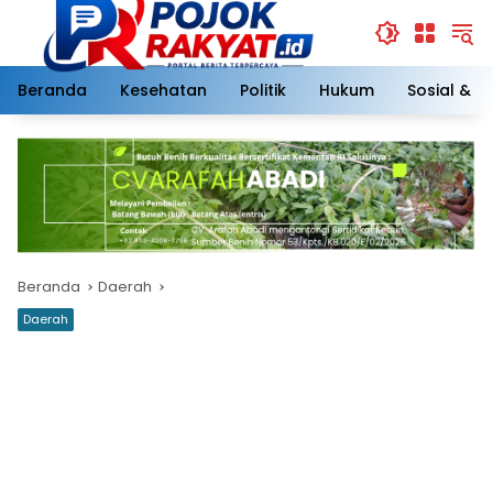
Langsung
ke
konten
Beranda
Kesehatan
Politik
Hukum
Sosial & 
Beranda
Daerah
Daerah