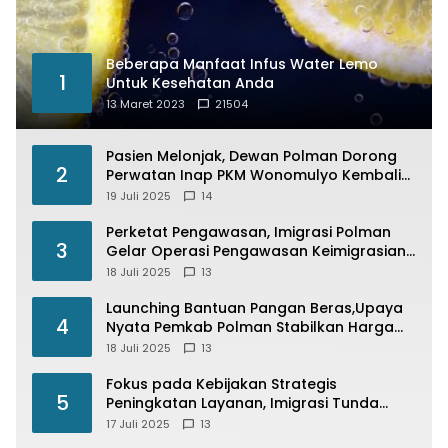
Beberapa Manfaat Infus Water Lemo
1
Untuk Kesehatan Anda
13 Maret 2023
21504
Pasien Melonjak, Dewan Polman Dorong
2
Perwatan Inap PKM Wonomulyo Kembali
di Fungsikan
19 Juli 2025
14
Perketat Pengawasan, Imigrasi Polman
3
Gelar Operasi Pengawasan Keimigrasian
“Wirawaspada” Serentak disemua Daerah
18 Juli 2025
13
di Indonesia
Launching Bantuan Pangan Beras,Upaya
4
Nyata Pemkab Polman Stabilkan Harga
Beras
18 Juli 2025
13
Fokus pada Kebijakan Strategis
5
Peningkatan Layanan, Imigrasi Tunda
Paspor Desain Merah Putih
17 Juli 2025
13