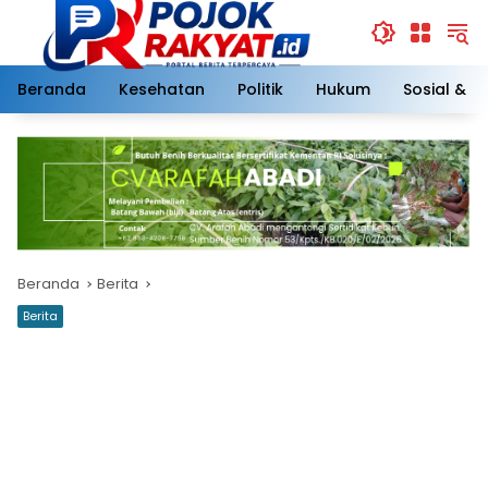
Langsung
ke
konten
Beranda
Kesehatan
Politik
Hukum
Sosial & 
Beranda
Berita
Berita