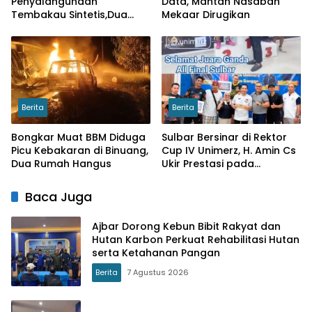
Penyalahgunaan
Data, Mantan Nasabah
Tembakau Sintetis,Dua
Mekaar Dirugikan
Pelajar di Wonomulyo
Diamankan
Berita
Berita
Bongkar Muat BBM Diduga
Sulbar Bersinar di Rektor
Picu Kebakaran di Binuang,
Cup IV Unimerz, H. Amin Cs
Dua Rumah Hangus
Ukir Prestasi pada
Turnamen Tenis Meja
Nasional
Baca Juga
Ajbar Dorong Kebun Bibit Rakyat dan
Hutan Karbon Perkuat Rehabilitasi Hutan
serta Ketahanan Pangan
Berita
7 Agustus 2026