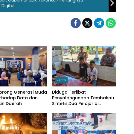
Digital
Berita
Dorong Generasi Muda
Diduga Terlibat
terhadap Data dan
Penyalahgunaan Tembakau
kan Daerah
Sintetis,Dua Pelajar di
Wonomulyo Diamankan