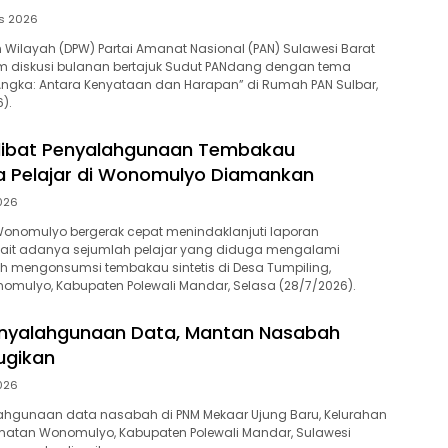
s 2026
Wilayah (DPW) Partai Amanat Nasional (PAN) Sulawesi Barat
m diskusi bulanan bertajuk Sudut PANdang dengan tema
Angka: Antara Kenyataan dan Harapan” di Rumah PAN Sulbar,
).
rlibat Penyalahgunaan Tembakau
ua Pelajar di Wonomulyo Diamankan
2026
 Wonomulyo bergerak cepat menindaklanjuti laporan
kait adanya sejumlah pelajar yang diduga mengalami
h mengonsumsi tembakau sintetis di Desa Tumpiling,
mulyo, Kabupaten Polewali Mandar, Selasa (28/7/2026).
nyalahgunaan Data, Mantan Nasabah
ugikan
2026
hgunaan data nasabah di PNM Mekaar Ujung Baru, Kelurahan
matan Wonomulyo, Kabupaten Polewali Mandar, Sulawesi