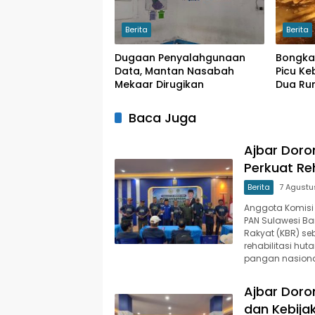
Berita
Berita
Dugaan Penyalahgunaan
Bongka
Data, Mantan Nasabah
Picu Ke
Mekaar Dirugikan
Dua Ru
Baca Juga
Ajbar Doro
Perkuat Re
Berita
7 Agustu
Anggota Komisi 
PAN Sulawesi B
Rakyat (KBR) s
rehabilitasi hu
pangan nasiona
Ajbar Doro
dan Kebija