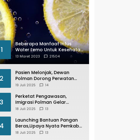
Beberapa Manfaat Infus
1
Water Lemo Untuk Kesehatan
Anda
13 Maret 2023
21504
Pasien Melonjak, Dewan
2
Polman Dorong Perwatan
Inap PKM Wonomulyo
19 Juli 2025
14
Kembali di Fungsikan
Perketat Pengawasan,
3
Imigrasi Polman Gelar
Operasi Pengawasan
18 Juli 2025
13
Keimigrasian “Wirawaspada”
Serentak disemua Daerah di
Launching Bantuan Pangan
4
Indonesia
Beras,Upaya Nyata Pemkab
Polman Stabilkan Harga
18 Juli 2025
13
Beras