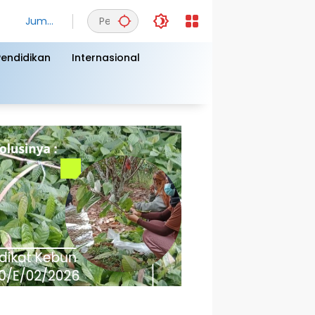
Jumat
, 7
Agust
Pendidikan
Internasional
us
2026