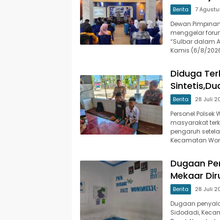
Berita
7 Agustu
Dewan Pimpinan 
menggelar foru
“Sulbar dalam 
Kamis (6/8/2026
Diduga Te
Sintetis,D
Berita
28 Juli 
Personel Polsek
masyarakat ter
pengaruh setela
Kecamatan Wono
Dugaan Pe
Mekaar Dir
Berita
28 Juli 
Dugaan penyala
Sidodadi, Keca