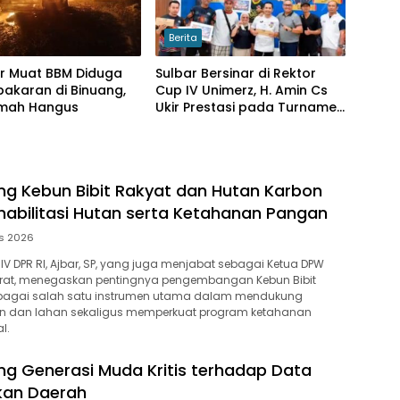
Berita
r Muat BBM Diduga
Sulbar Bersinar di Rektor
bakaran di Binuang,
Cup IV Unimerz, H. Amin Cs
mah Hangus
Ukir Prestasi pada Turnamen
Tenis Meja Nasional
ng Kebun Bibit Rakyat dan Hutan Karbon
habilitasi Hutan serta Ketahanan Pangan
s 2026
IV DPR RI, Ajbar, SP, yang juga menjabat sebagai Ketua DPW
arat, menegaskan pentingnya pengembangan Kebun Bibit
ebagai salah satu instrumen utama dalam mendukung
tan dan lahan sekaligus memperkuat program ketahanan
l.
ng Generasi Muda Kritis terhadap Data
kan Daerah