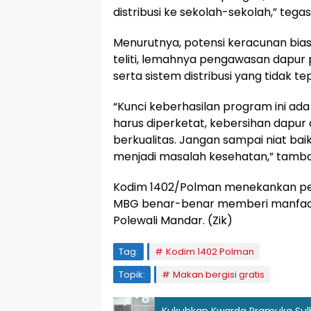
distribusi ke sekolah-sekolah,” tega
Menurutnya, potensi keracunan bias
teliti, lemahnya pengawasan dapur
serta sistem distribusi yang tidak te
“Kunci keberhasilan program ini a
harus diperketat, kebersihan dapur
berkualitas. Jangan sampai niat baik
menjadi masalah kesehatan,” tamb
Kodim 1402/Polman menekankan pent
MBG benar-benar memberi manfaat 
Polewali Mandar. (Zik)
Tag:
Kodim 1402 Polman
Topik:
Makan bergisi gratis
Kukuhkan Kwarda Pramuka Sul