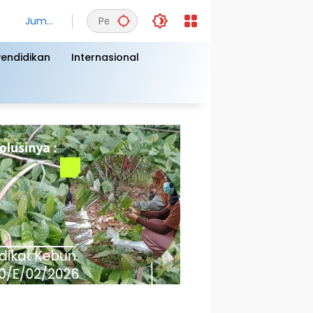
Jumat
, 7
Agust
Pendidikan
Internasional
us
2026