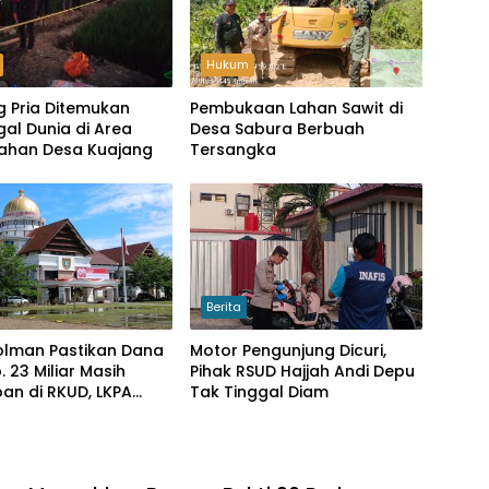
Hukum
g Pria Ditemukan
Pembukaan Lahan Sawit di
al Dunia di Area
Desa Sabura Berbuah
ahan Desa Kuajang
Tersangka
Berita
olman Pastikan Dana
Motor Pengunjung Dicuri,
. 23 Miliar Masih
Pihak RSUD Hajjah Andi Depu
an di RKUD, LKPA
Tak Tinggal Diam
n Keberadaannya