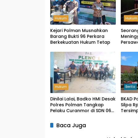
Hukum
Hukum
Kejari Polman Musnahkan
Seoran
Barang Bukti 96 Perkara
Meningg
Berkekuatan Hukum Tetap
Persaw
Hukum
Berita
Dinilai Lalai, Badko HMI Desak
BKAD P
Polres Polman Tangkap
Silpa Rp
Pelaku Curanmor di SDN 060
Tersimp
Pekkabata
Raguka
Baca Juga