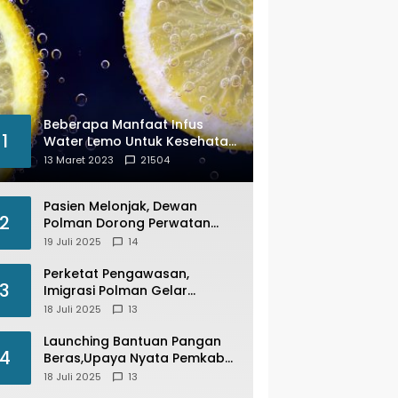
Beberapa Manfaat Infus
1
Water Lemo Untuk Kesehatan
Anda
13 Maret 2023
21504
Pasien Melonjak, Dewan
2
Polman Dorong Perwatan
Inap PKM Wonomulyo
19 Juli 2025
14
Kembali di Fungsikan
Perketat Pengawasan,
3
Imigrasi Polman Gelar
Operasi Pengawasan
18 Juli 2025
13
Keimigrasian “Wirawaspada”
Serentak disemua Daerah di
Launching Bantuan Pangan
4
Indonesia
Beras,Upaya Nyata Pemkab
Polman Stabilkan Harga
18 Juli 2025
13
Beras