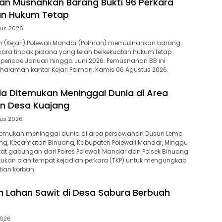
man Musnahkan Barang Bukti 96 Perkara
an Hukum Tetap
tus 2026
ri (Kejari) Polewali Mandar (Polman) memusnahkan barang
erkara tindak pidana yang telah berkekuatan hukum tetap
 periode Januari hingga Juni 2026. Pemusnahan BB ini
halaman kantor Kejari Polman, Kamis 06 Agustus 2026.
ia Ditemukan Meninggal Dunia di Area
n Desa Kuajang
tus 2026
itemukan meninggal dunia di area persawahan Dusun Lemo
ang, Kecamatan Binuang, Kabupaten Polewali Mandar, Minggu
rat gabungan dari Polres Polewali Mandar dan Polsek Binuang
ukan olah tempat kejadian perkara (TKP) untuk mengungkap
ian korban.
Lahan Sawit di Desa Sabura Berbuah
2026