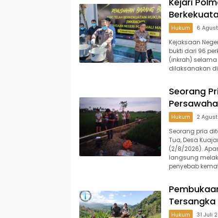
Kejari Pol
Berkekuat
Hukum
6 Agus
Kejaksaan Nege
bukti dari 96 p
(inkrah) selama
dilaksanakan di
Seorang Pr
Persawaha
Hukum
2 Agus
Seorang pria d
Tua, Desa Kuaj
(2/8/2026). Apa
langsung melak
penyebab kemat
Pembukaan 
Tersangka
Hukum
31 Juli 