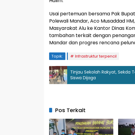
Halim.
Usai pertemuan bersama Pak Bupati 
Polewali Mandar, Aco Musaddad HM,
Masyarakat Alu ke Kantor Dinas Ko
tambahan terkait dengan penangan
Mandar dan progres rencana peluncu
Topik:
Infrastruktur terpencil
Tinjau Sekolah Rakyat, Sekda
Siswa Dijaga
Pos Terkait