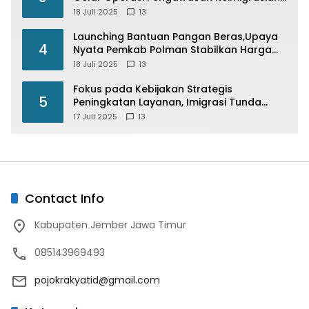
“Wirawaspada” Serentak disemua Daerah
18 Juli 2025
13
di Indonesia
Launching Bantuan Pangan Beras,Upaya
4
Nyata Pemkab Polman Stabilkan Harga
Beras
18 Juli 2025
13
Fokus pada Kebijakan Strategis
5
Peningkatan Layanan, Imigrasi Tunda
Paspor Desain Merah Putih
17 Juli 2025
13
Contact Info
Kabupaten Jember Jawa Timur
085143969493
pojokrakyatid@gmail.com