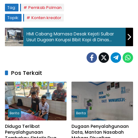
Tag:
Pemkab Polman
Topik:
Konten kreator
HMI Cabang Mamasa Desak Kejati Sulbar
Usut Dugaan Korupsi Bibit Kopi di Dinas
Perkebunan
Pos Terkait
Berita
Berita
Diduga Terlibat
Dugaan Penyalahgunaan
Penyalahgunaan
Data, Mantan Nasabah
Tembakau Sintetis,Dua
Mekaar Dirugikan