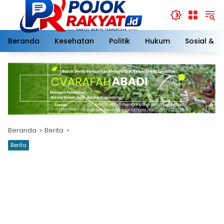
Langsung
ke
konten
Beranda
Kesehatan
Politik
Hukum
Sosial & 
Beranda
Berita
Berita