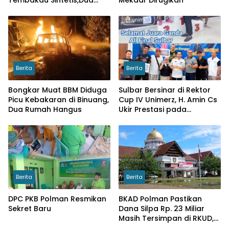
Pelajar di Wonomulyo
Diamankan
Berita
Berita
Bongkar Muat BBM Diduga
Sulbar Bersinar di Rektor
Picu Kebakaran di Binuang,
Cup IV Unimerz, H. Amin Cs
Dua Rumah Hangus
Ukir Prestasi pada
Turnamen Tenis Meja
Nasional
Berita
Berita
DPC PKB Polman Resmikan
BKAD Polman Pastikan
Sekret Baru
Dana Silpa Rp. 23 Miliar
Masih Tersimpan di RKUD,
LKPA Ragukan