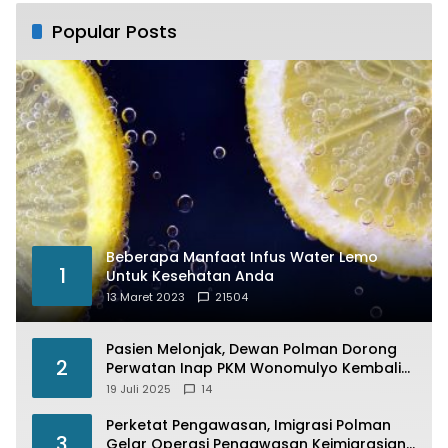
Popular Posts
Beberapa Manfaat Infus Water Lemo
1
Untuk Kesehatan Anda
13 Maret 2023
21504
Pasien Melonjak, Dewan Polman Dorong
2
Perwatan Inap PKM Wonomulyo Kembali
di Fungsikan
19 Juli 2025
14
Perketat Pengawasan, Imigrasi Polman
3
Gelar Operasi Pengawasan Keimigrasian