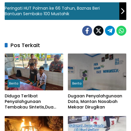
Peringati HUT Polman ke 66 Tahun, Baznas Beri
Bantuan Sembako 100 Mustahik
Pos Terkait
Berita
Berita
Diduga Terlibat
Dugaan Penyalahgunaan
Penyalahgunaan
Data, Mantan Nasabah
Tembakau Sintetis,Dua
Mekaar Dirugikan
Pelajar di Wonomulyo
Diamankan