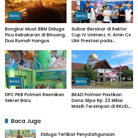
Berita
Berita
Bongkar Muat BBM Diduga
Sulbar Bersinar di Rektor
Picu Kebakaran di Binuang,
Cup IV Unimerz, H. Amin Cs
Dua Rumah Hangus
Ukir Prestasi pada
Turnamen Tenis Meja
Nasional
Berita
Berita
DPC PKB Polman Resmikan
BKAD Polman Pastikan
Sekret Baru
Dana Silpa Rp. 23 Miliar
Masih Tersimpan di RKUD,
LKPA Ragukan
Keberadaannya
Baca Juga
Diduga Terlibat Penyalahgunaan