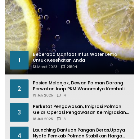
Beberapa Manfaat Infus Water Lemo
1
Untuk Kesehatan Anda
13 Maret 2023
21504
Pasien Melonjak, Dewan Polman Dorong
2
Perwatan Inap PKM Wonomulyo Kembali
di Fungsikan
19 Juli 2025
14
Perketat Pengawasan, Imigrasi Polman
3
Gelar Operasi Pengawasan Keimigrasian
“Wirawaspada” Serentak disemua Daerah
18 Juli 2025
13
di Indonesia
Launching Bantuan Pangan Beras,Upaya
4
Nyata Pemkab Polman Stabilkan Harga