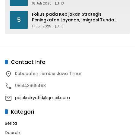
Beras
18 Juli 2025
13
Fokus pada Kebijakan Strategis
5
Peningkatan Layanan, Imigrasi Tunda
Paspor Desain Merah Putih
17 Juli 2025
13
Contact Info
Kabupaten Jember Jawa Timur
085143969493
pojokrakyatid@gmail.com
Kategori
Berita
Daerah