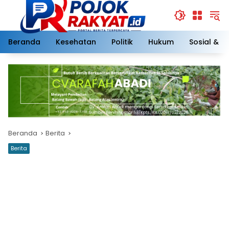
Langsung
ke
konten
Beranda
Kesehatan
Politik
Hukum
Sosial & 
Beranda
Berita
Berita