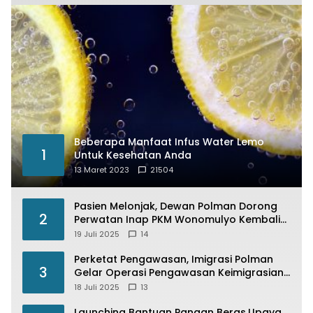
Beberapa Manfaat Infus Water Lemo
1
Untuk Kesehatan Anda
13 Maret 2023
21504
Pasien Melonjak, Dewan Polman Dorong
2
Perwatan Inap PKM Wonomulyo Kembali
di Fungsikan
19 Juli 2025
14
Perketat Pengawasan, Imigrasi Polman
3
Gelar Operasi Pengawasan Keimigrasian
“Wirawaspada” Serentak disemua Daerah
18 Juli 2025
13
di Indonesia
Launching Bantuan Pangan Beras,Upaya