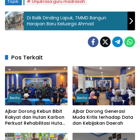
Topik:
Unjukrasa guru madrasah
Di Balik Dinding Lapuk, TMMD Bangun
Harapan Baru Keluarga Ahmad
Pos Terkait
Berita
Berita
Ajbar Dorong Kebun Bibit
Ajbar Dorong Generasi
Rakyat dan Hutan Karbon
Muda Kritis terhadap Data
Perkuat Rehabilitasi Hutan
dan Kebijakan Daerah
serta Ketahanan Pangan