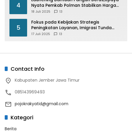
4
Nyata Pemkab Polman Stabilkan Harga
Beras
18 Juli 2025
13
Fokus pada Kebijakan Strategis
5
Peningkatan Layanan, Imigrasi Tunda
Paspor Desain Merah Putih
17 Juli 2025
13
Contact Info
Kabupaten Jember Jawa Timur
085143969493
pojokrakyatid@gmail.com
Kategori
Berita