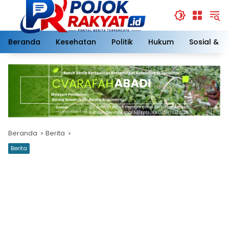
Langsung
ke
konten
Beranda
Kesehatan
Politik
Hukum
Sosial & 
Beranda
Berita
Berita