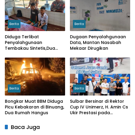
Berita
Berita
Diduga Terlibat
Dugaan Penyalahgunaan
Penyalahgunaan
Data, Mantan Nasabah
Tembakau Sintetis,Dua
Mekaar Dirugikan
Pelajar di Wonomulyo
Diamankan
Berita
Berita
Bongkar Muat BBM Diduga
Sulbar Bersinar di Rektor
Picu Kebakaran di Binuang,
Cup IV Unimerz, H. Amin Cs
Dua Rumah Hangus
Ukir Prestasi pada
Turnamen Tenis Meja
Nasional
Baca Juga