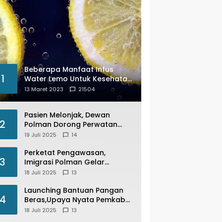
Beberapa Manfaat Infus
1
Water Lemo Untuk Kesehatan
Anda
13 Maret 2023
21504
Pasien Melonjak, Dewan
2
Polman Dorong Perwatan
Inap PKM Wonomulyo
19 Juli 2025
14
Kembali di Fungsikan
Perketat Pengawasan,
3
Imigrasi Polman Gelar
Operasi Pengawasan
18 Juli 2025
13
Keimigrasian “Wirawaspada”
Serentak disemua Daerah di
Launching Bantuan Pangan
4
Indonesia
Beras,Upaya Nyata Pemkab
Polman Stabilkan Harga
18 Juli 2025
13
Beras