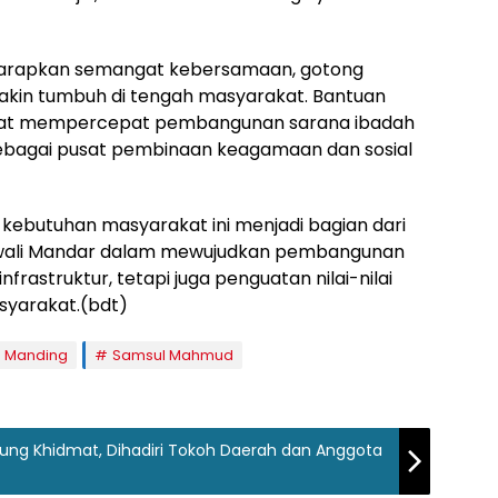
 diharapkan semangat kebersamaan, gotong
akin tumbuh di tengah masyarakat. Bantuan
apat mempercepat pembangunan sarana ibadah
ebagai pusat pembinaan keagamaan dan sosial
ebutuhan masyarakat ini menjadi bagian dari
wali Mandar dalam mewujudkan pembangunan
frastruktur, tetapi juga penguatan nilai-nilai
syarakat.(bdt)
h Manding
Samsul Mahmud
sung Khidmat, Dihadiri Tokoh Daerah dan Anggota