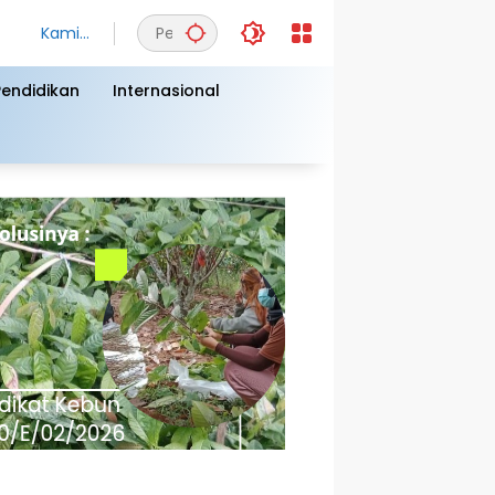
Kamis,
6
Agust
Pendidikan
Internasional
us
2026