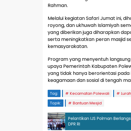
Rahman.
Melalui kegiatan Safari Jumat ini,
royong, dan ukhuwah Islamiyah sem
yang diberikan juga diharapkan d
serta meningkatkan peran masjid s
kemasyarakatan.
Program yang menyentuh langsung k
upaya Pemerintah Kabupaten Pole
yang tidak hanya berorientasi pada in
keagamaan dan sosial di tengah ma
Tag:
Kecamatan Polewali
Lura
Topik:
Bantuan Mesjid
Pelantikan IJS Polman Berlang
DPR RI