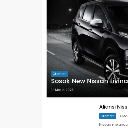
Otomotif
Sosok New Nissan Livin
14 Maret 2023
Aliansi Nis
Otomotif
14 Ma
Nissan meluncur