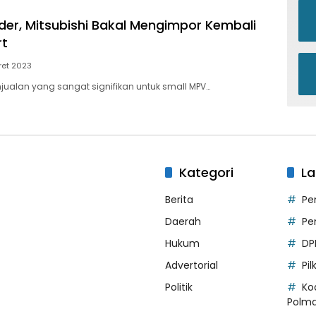
er, Mitsubishi Bakal Mengimpor Kembali
rt
ret 2023
jualan yang sangat signifikan untuk small MPV…
Kategori
La
Berita
Pe
Daerah
Pe
Hukum
DP
Advertorial
Pi
Politik
Ko
Polm