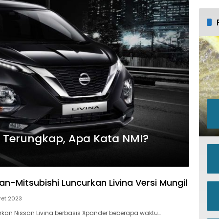
a Terungkap, Apa Kata NMI?
san-Mitsubishi Luncurkan Livina Versi Mungil
ret 2023
kan Nissan Livina berbasis Xpander beberapa waktu…