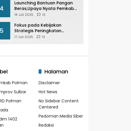
Serentak disemua Daerah di
Launching Bantuan Pangan
4
Indonesia
Beras,Upaya Nyata Pemkab
Polman Stabilkan Harga
18 Juli 2025
13
Beras
Fokus pada Kebijakan
5
Strategis Peningkatan
Layanan, Imigrasi Tunda
17 Juli 2025
13
Paspor Desain Merah Putih
bel
Halaman
mkab Polman
Disclaimer
mprov Sulbar
Hot News
RD Polman
No Sidebar Content
Centered
lkada
Pedoman Media Siber
dim 1402
an
Redaksi