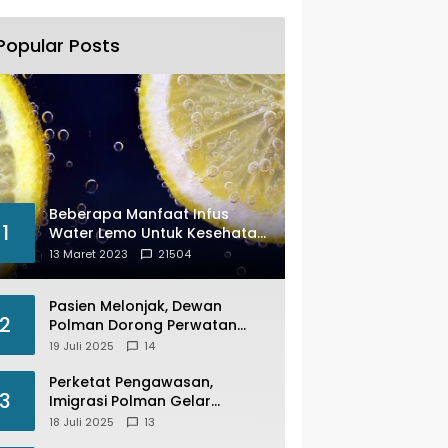
Popular Posts
Beberapa Manfaat Infus
1
Water Lemo Untuk Kesehatan
Anda
13 Maret 2023
21504
Pasien Melonjak, Dewan
2
Polman Dorong Perwatan
Inap PKM Wonomulyo
19 Juli 2025
14
Kembali di Fungsikan
Perketat Pengawasan,
3
Imigrasi Polman Gelar
Operasi Pengawasan
18 Juli 2025
13
Keimigrasian “Wirawaspada”