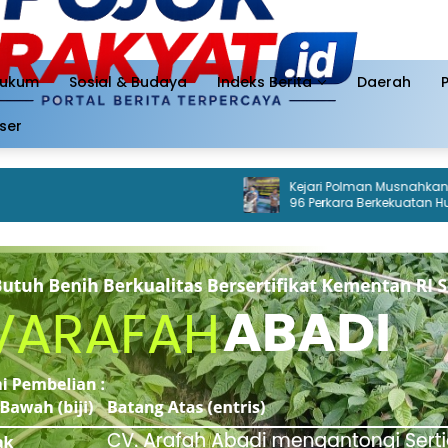
ukum
Sosial & Budaya
Indeks Berita
Daerah
ser
Kejari Polman Musnahkan Barang B
96 Perkara Berkekuatan Hukum Tet