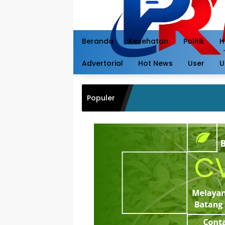
Langsung
ke
konten
Beranda
Kesehatan
Politik
H
Advertorial
Hot News
User
U
Populer