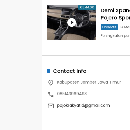
03:44:00
Demi Xpand
Pajero Spo
Otomotif
14 Ma
Peningkatan pen
Contact Info
Kabupaten Jember Jawa Timur
085143969493
pojokrakyatid@gmail.com